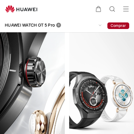
HUAWEI
WATCH
Abri
Carrinho
Pesquis
GT
me
Clo
5
HUAWEI WATCH GT 5 Pro
Comprar
Pro