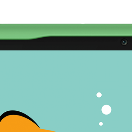
شاشة تُنعش العين
توفر الشاشة مقاس 11 بوصة بدقة كاملة +FHD
المريحة للعين
ألوانًا زاهية على شاشة كاملة، مما
3
يجعل كل رسم متحرك يجبه أطفالك ينبض بالحياة.