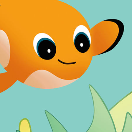
وبفضل شهادتي الضوء الأزرق المنخفض والخلو من
الوميض المعتمدتين من
TÜV Rheinland،
4
والسطوع الذي يتغير في الوقت الفعلي ليتوافق مع
ظروف الإضاءة المحيطة، ستكون الشاشة مريحة
للعينين بكل تأكيد، من غرفة اللعب إلى غرفة النوم،
وما دون ذلك.