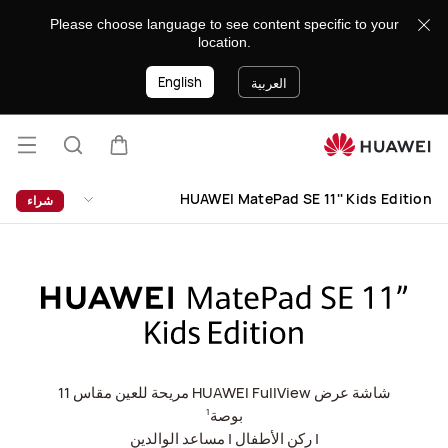
HUAWEI
Please choose language to see content specific to your
MatePad
location.
SE
English
11&#039;&#039;
العربية
Kids
Edition
فتح
عربة
البحث
القائ
lose
HUAWEI MatePad SE 11'' Kids Edition
شراء
شاشة عرض HUAWEI FullView مريحة للعين مقاس 11
بوصة
1
| ركن الأطفال
| مساعد الوالدين