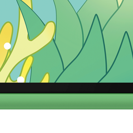
ضبط السطوع من
شهادة الخلو من الوميض
4096 مستوى
من TÜV Rheinland
شهادة الضوء الأزرق المنخفض
من TÜV Rheinland
4