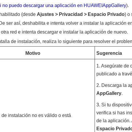
i no puedo descargar una aplicación en HUAWEIAppGallery
).
habilitado (desde
Ajustes
>
Privacidad
>
Espacio Privado
) o
 ser así, deshabilita e intenta volver a instalar la aplicación e
 otra red e intenta descargar e instalar la aplicación de nuevo.
talla de instalación, realiza lo siguiente para resolver el proble
Motivo
Sugerencia
1. Asegúrate de 
publicado a travé
2. Descarga la a
AppGallery
.
3. Si tu disposit
verifica si has 
 de instalación no es válido o está
de la aplicación
Espacio Privad