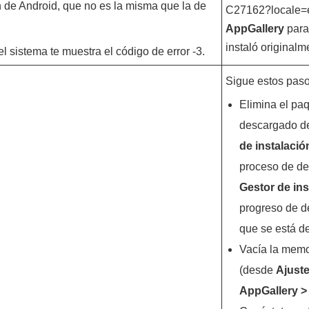
n de Android, que no es la misma que la de
C27162?locale=
AppGallery
para
instaló originalm
 el sistema te muestra el código de error -3.
Sigue estos paso
Elimina el paq
descargado 
de instalació
proceso de d
Gestor de in
progreso de d
que se está d
Vacía la mem
(desde
Ajust
AppGallery