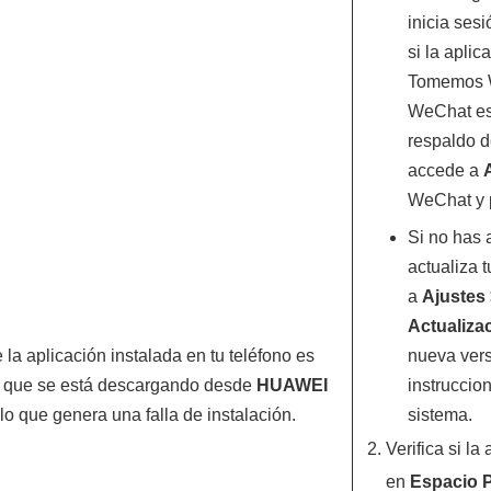
inicia sesi
si la aplic
Tomemos W
WeChat est
respaldo d
accede a
WeChat y 
Si no has 
actualiza 
a
Ajustes
Actualiza
 la aplicación instalada en tu teléfono es
nueva vers
la que se está descargando desde
HUAWEI
instruccion
 lo que genera una falla de instalación.
sistema.
Verifica si la
en
Espacio 