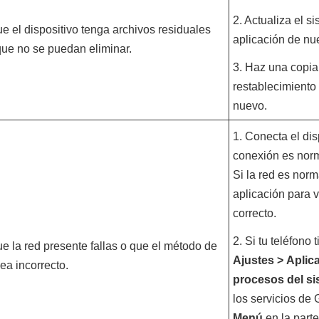
2. Actualiza el si
e el dispositivo tenga archivos residuales
aplicación de nu
que no se puedan eliminar.
3. Haz una copia 
restablecimiento 
nuevo.
1. Conecta el dis
conexión es norm
Si la red es norma
aplicación para v
correcto.
2. Si tu teléfono
e la red presente fallas o que el método de
Ajustes
>
Aplic
sea incorrecto.
procesos del s
los servicios de 
Menú
en la parte