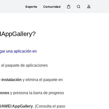
Soporte
Comunidad
Carrito
Búsqueda
perfil
IAppGallery?
ar una aplicación en
a el paquete de aplicaciones
 instalación
y elimina el paquete en
iones
y presiona la barra de progreso
UAWEI
AppGallery
. (Consulta el paso