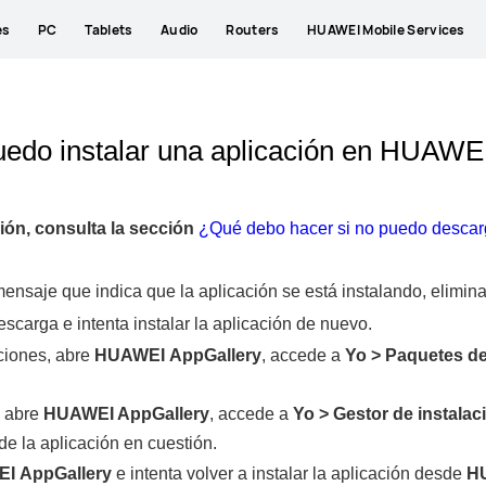
es
PC
Tablets
Audio
Routers
HUAWEI Mobile Services
uedo instalar una aplicación en HUAWE
ión, consulta la sección
¿Qué debo hacer si no puedo descarg
ensaje que indica que la aplicación se está instalando, elimin
escarga e intenta instalar la aplicación de nuevo.
ciones, abre
HUAWEI
AppGallery
, accede a
Yo
>
Paquetes de
, abre
HUAWEI
AppGallery
, accede a
Yo
>
Gestor de instalac
e la aplicación en cuestión.
EI
AppGallery
e intenta volver a instalar la aplicación desde
H