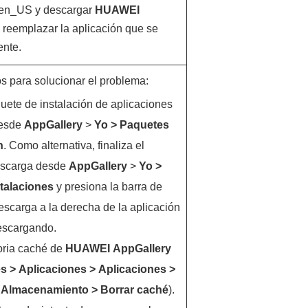
en_US y descargar
HUAWEI
 reemplazar la aplicación que se
ente.
s para solucionar el problema:
uete de instalación de aplicaciones
desde
AppGallery
>
Yo
>
Paquetes
n
. Como alternativa, finaliza el
escarga desde
AppGallery
>
Yo
>
stalaciones
y presiona la barra de
escarga a la derecha de la aplicación
escargando.
oria caché de
HUAWEI
AppGallery
es
>
Aplicaciones
>
Aplicaciones
>
>
Almacenamiento
>
Borrar caché
).