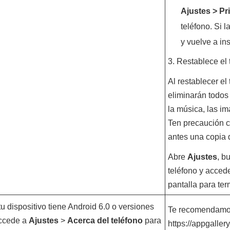
Ajustes
>
Pr
teléfono. Si l
y vuelve a in
3. Restablece el 
Al restablecer el
eliminarán todos 
la música, las im
Ten precaución c
antes una copia 
Abre
Ajustes
, b
teléfono y accede
pantalla para ter
i tu dispositivo tiene Android 6.0 o versiones
Te recomendamo
accede a
Ajustes
>
Acerca del teléfono
para
https://appgalle