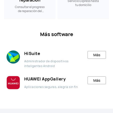
reparación
Servicio Express hasta
tu domicilio
Consultar el progreso
de reparación del
producto
Más software
HiSuite
Más
Administrador de dispositivos
inteligentes Android
HUAWEI AppGallery
Más
Aplicaciones seguras, alegría sin fin