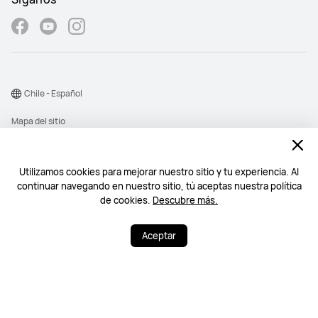
Chile - Español
Mapa del sitio
Términos de uso
Declaración de privacidad
Utilizamos cookies para mejorar nuestro sitio y tu experiencia. Al
continuar navegando en nuestro sitio, tú aceptas nuestra política
Cookies
de cookies.
Descubre más.
©2026 Huawei Device Co., Ltd. Todos los derechos reservados.
Aceptar