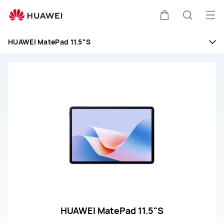
Soporte
HUAWEI
Abri
Carrito
Búsque
para
me
Tablets
HUAWEI MatePad 11.5"S
HUAWEI MatePad 11.5"S