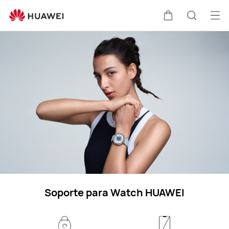
Soporte
técnico
Abri
Carrito
Búsque
HUAWEI
me
Soporte para Watch HUAWEI