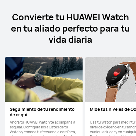
Convierte tu HUAWEI Watch
en tu aliado perfecto para tu
vida diaria
Seguimiento de tu rendimiento
Mide tus niveles de O
de esquí
Ahora tu HUAWEI Watch te acompaña a
Usa tu Watch para medir tu 
esquiar. Configura los ajustes de tu
nivel de oxígeno en tu sang
Watch y conoce tu frecuencia cardíaca,
cualquier lugar y en cualqu