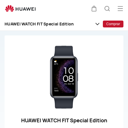
Soporte
HUAWEI
Abri
Carrito
Búsque
para
me
Watch
HUAWEI WATCH FIT Special Edition
Comprar
HUAWEI WATCH FIT Special Edition