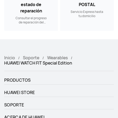
estado de
POSTAL
reparación
Servicio Express hasta
tu domicilio
Consultar el progreso
de reparación del
producto
Inicio
Soporte
Wearables
HUAWEI WATCH FIT Special Edition
PRODUCTOS
HUAWEI STORE
SOPORTE
ACERCA DE HUAWEI