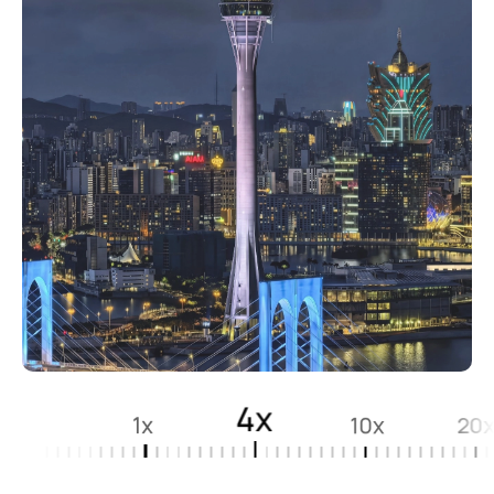
4x
1x
10x
20x