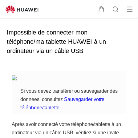
Ou
C
R
vrir
o
e
le
u
c
Impossible de connecter mon
me
v
h
téléphone/ma tablette HUAWEI à un
nu
e
e
ordinateur via un câble USB
r
r
c
c
l
h
e
e
r
Si vous devez transférer ou sauvegarder des
données, consultez
Sauvegarder votre
téléphone/tablette
.
Après avoir connecté votre téléphone/tablette à un
ordinateur via un câble USB, vérifiez si une invite