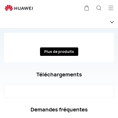
Assistance
pour
Ouv
Couvercle
Recherc
HUAWEI
le
Wearable
me
Plus de produits
Téléchargements
Demandes fréquentes