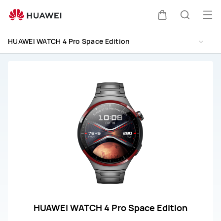
HUAWEI
WATCH
Ouv
Couvercle
Recherc
4
le
Pro
HUAWEI WATCH 4 Pro Space Edition
me
Space
Edition
Assistance
HUAWEI WATCH 4 Pro Space Edition