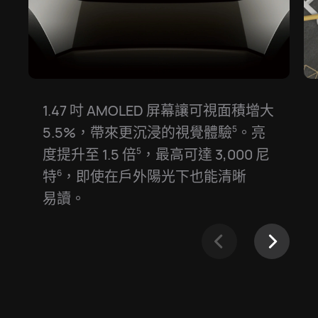
1.47 吋 AMOLED 屏幕讓可視面積增大
5.5%，帶來更沉浸的視覺體驗⁠
。亮
5
度提升至 1.5⁠ 倍⁠
，最高可達 3,000⁠ 尼
5
特⁠
，即使在戶外陽光下也能清晰
6
易⁠讀。