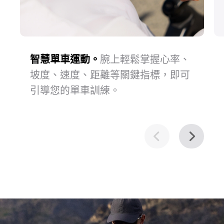
*圖片僅供參考。圖中所示手錶為 HUAWEI
WATCH GT 6 Pro。
智慧單車運動。
守護你的單車之旅。
輕鬆導航。
日常通勤或城市探索，皆
腕上輕鬆掌握心率、
緊急狀況下，腕
坡度、速度、距離等關鍵指標，即可
上夥伴隨時待命，助你輕鬆前⁠行。
能輕鬆幫你指引方⁠向。
引導您的單車訓⁠練。