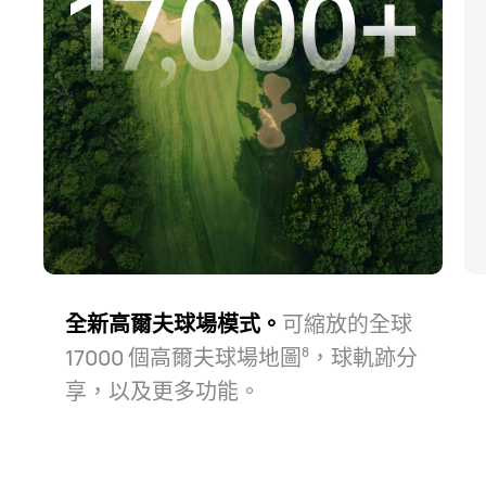
全新高爾夫球場模式。
可縮放的全球
17000⁠ 個高爾夫球場地圖⁠
，球軌跡分
8
享，以及更多功⁠能。