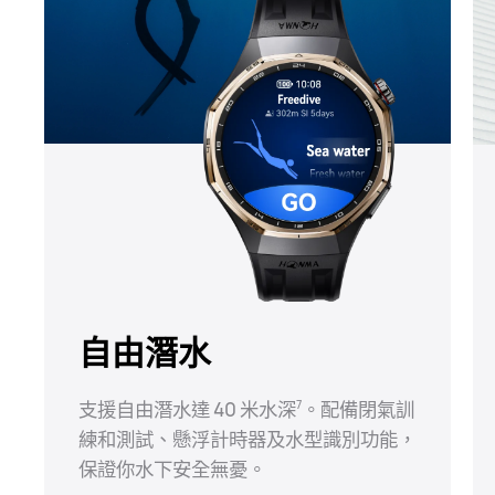
自由潛水
支援自由潛水達 40 米水深⁠
。配備閉氣訓
7
練和測試、懸浮計時器及水型識別功能，
保證你水下安全無⁠憂。