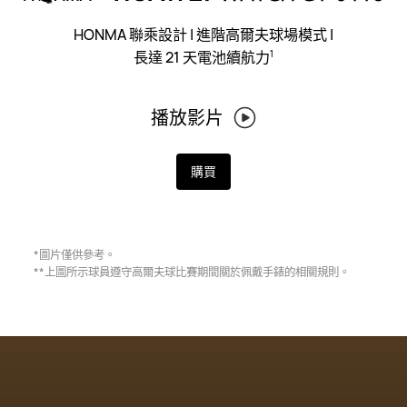
HONMA 聯乘設計 | 進階高爾夫球場模式 |
長達 21 天電池續航力⁠
1
播放影片
購買
*圖片僅供參考。
**上圖所示球員遵守高爾夫球比賽期間關於佩戴手錶的相關規則。