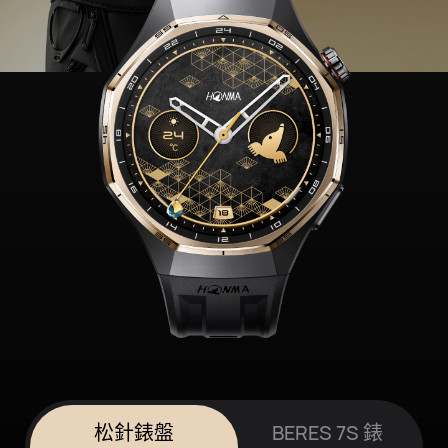
松針錶盤
BERES 7S 錶