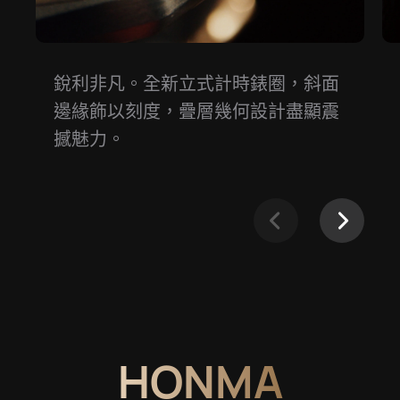
銳利非凡。全新立式計時錶圈，斜面
邊緣飾以刻度，疊層幾何設計盡顯震
撼魅⁠力。
HONMA