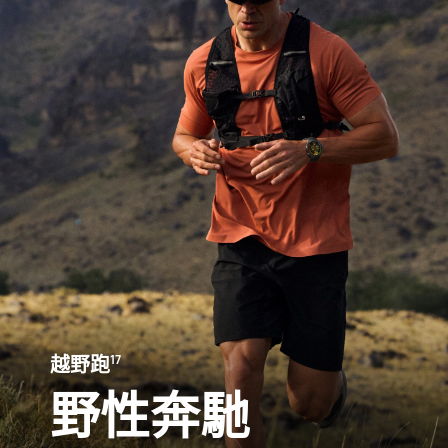
越野跑⁠
17
野性奔馳