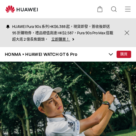
HONMA
×
打
購
蒐
HUAWEI
開
WATCH
HUAWEI Pura 90s 系列 HK$6,388 起，現貨即發，簽收後即送
GT
選
95 折購物券，禮品總值高達 HK$2,587，Pura 90s Pro Max 搭載
物
索
Clo
超大底 2 億長焦鏡頭，
立即購買！
6
單
Pro
車
HONMA × HUAWEI WATCH GT 6 Pro
購買