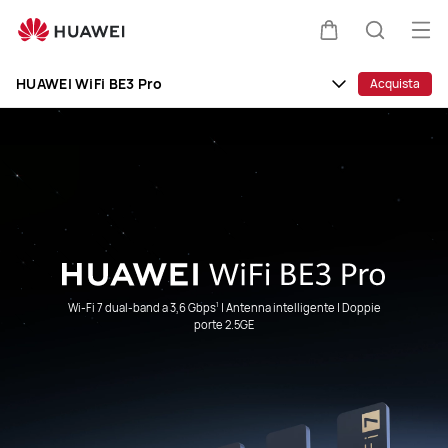
HUAWEI
WiFi
Apr
Carrello
Ricerca
BE3
il
Clo
Pro
HUAWEI WiFi BE3 Pro
Acquista
me
Wi-Fi 7 dual-band a 3,6 Gbps
| Antenna intelligente | Doppie
1
porte 2.5GE