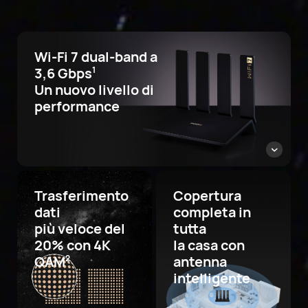
Wi-Fi 7 dual-band a
3,6 Gbps
1
Un nuovo livello di
performance
Trasferimento
Copertura
dati
completa in
più veloce del
tutta
20% con 4K
la casa con
QAM
antenna
2
intelligente