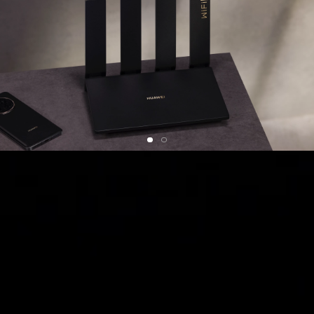
La velocità wireless del router di 3,6 Gbps è
composta da 688 Mbps nella banda 2,4 GHz e 2882
Mbps nella banda 5 GHz. La velocità effettiva può
variare in base all’ambiente e ai dispositivi connessi.
I dati sono un confronto con la velocità teorica a 5