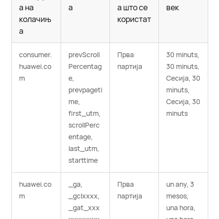
а на
а
а што се
век
колачињ
користат
а
consumer.
prevScroll
Прва
30 minuts,
huawei.co
Percentag
партија
30 minuts,
m
e,
Сесија, 30
prevpageti
minuts,
me,
Сесија, 30
first_utm,
minuts
scrollPerc
entage,
last_utm,
starttime
huawei.co
_ga,
Прва
un any, 3
m
_gclxxxx,
партија
mesos,
_gat_xxx
una hora,