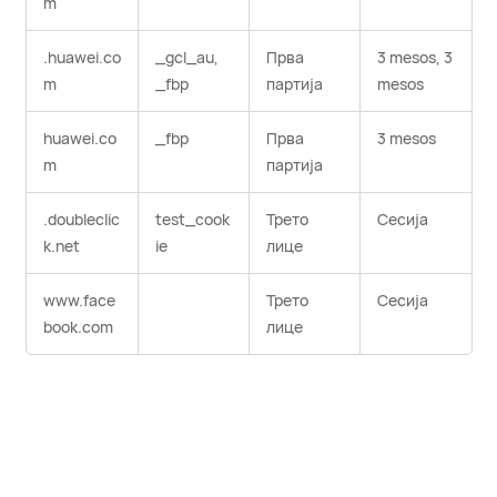
m
.huawei.co
_gcl_au,
Прва
3 mesos, 3
m
_fbp
партија
mesos
huawei.co
_fbp
Прва
3 mesos
m
партија
.doubleclic
test_cook
Трето
Сесија
k.net
ie
лице
www.face
Трето
Сесија
book.com
лице