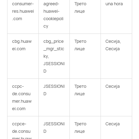
consumer-
agreed-
Трето
una hora
res.huawei
huawei-
лице
.com
cookiepoli
cy
cbg.huaw
cbg_price
Трето
Сесија,
ei.com
_mgr_stic
лице
Сесија
ky,
JSESSIONI
D
ccpc-
JSESSIONI
Трето
Сесија
de.consu
D
лице
mer.huaw
ei.com
ccpce-
JSESSIONI
Трето
Сесија
de.consu
D
лице
mer.huaw