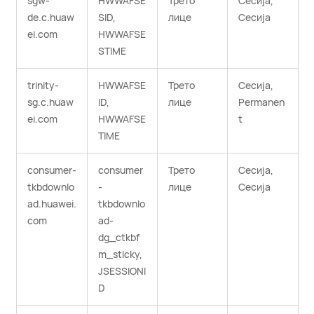
sgw-
HWWAFSE
Трето
Сесија,
de.c.huaw
SID,
лице
Сесија
ei.com
HWWAFSE
STIME
trinity-
HWWAFSE
Трето
Сесија,
sg.c.huaw
ID,
лице
Permanen
ei.com
HWWAFSE
t
TIME
consumer-
consumer
Трето
Сесија,
tkbdownlo
-
лице
Сесија
ad.huawei.
tkbdownlo
com
ad-
dg_ctkbf
m_sticky,
JSESSIONI
D