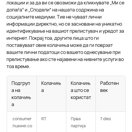
локации и за да ви се овозможи да кликнувате „Ми се
допаѓа“ и „Сподели“ на нашата содржина на
социјалните медиуми. Тие не чуваат лични
информации директно, но се засновани на уникатно
идентификување на вашиот прелистувач и уредот за
интернет. Покрај тоа, другите лица што ги
поставуваат овие колачиња може да ги поврзат
вашите лични податоци со вашето однесување при
прелистување ако сте најавени на нивните услуги во
тоа време.
Подгруп
Колачињ
Колачињ
Работен
а на
а
а што се
век
колачињ
користат
а
.consumer
RT
Прва
7 dies
.huawei.co
партија