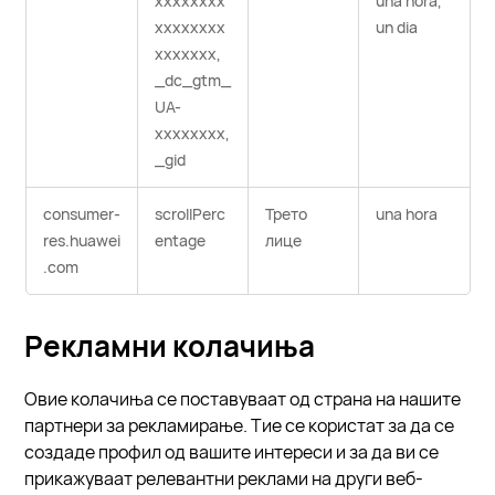
xxxxxxxx
una hora,
xxxxxxxx
un dia
xxxxxxx,
_dc_gtm_
UA-
xxxxxxxx,
_gid
consumer-
scrollPerc
Трето
una hora
res.huawei
entage
лице
.com
Рекламни колачиња
Овие колачиња се поставуваат од страна на нашите
партнери за рекламирање. Тие се користат за да се
создаде профил од вашите интереси и за да ви се
прикажуваат релевантни реклами на други веб-