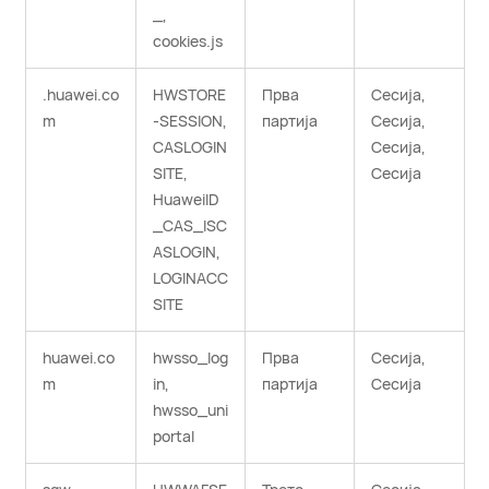
_,
cookies.js
.huawei.co
HWSTORE
Прва
Сесија,
m
-SESSION,
партија
Сесија,
CASLOGIN
Сесија,
SITE,
Сесија
HuaweiID
_CAS_ISC
ASLOGIN,
LOGINACC
SITE
huawei.co
hwsso_log
Прва
Сесија,
m
in,
партија
Сесија
hwsso_uni
portal