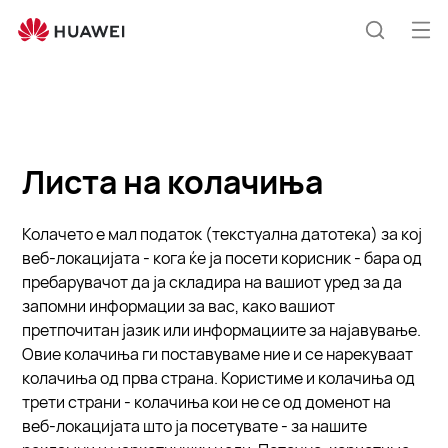
Cookie
List
Отв
Пребар
ме
Листа на колачиња
Колачето е мал податок (текстуална датотека) за кој
веб-локацијата - кога ќе ја посети корисник - бара од
пребарувачот да ја складира на вашиот уред за да
запомни информации за вас, како вашиот
претпочитан јазик или информациите за најавување.
Овие колачиња ги поставуваме ние и се нарекуваат
колачиња од прва страна. Користиме и колачиња од
трети страни - колачиња кои не се од доменот на
веб-локацијата што ја посетувате - за нашите