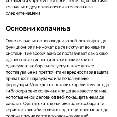
рекламни и маркетиншки цели. Поточно, користиме
колачиња и други технологии за следење за
следните намени:
Основни колачиња
Овие колачиња се неопходни за веб-локацијата да
функционира и не можат да се исклучат во нашите
системи. Тие вообичаено се поставуваат само како
одговор на активности што ги вршите кои се
однесуваат на барање за услуги, како што се
поставување на претпочитани вредности за вашата
приватност, најавување или пополнување
формулари. Може да го поставите прелистувачот да
ги блокира овие колачиња или да ве извести за нив,
но тогаш некои делови од веб-локацијата нема да
работат. Суштинските колачиња ретко собираат и
користат какви било лични податоци, иако можат да
содржат лична карта што овозможува веб-