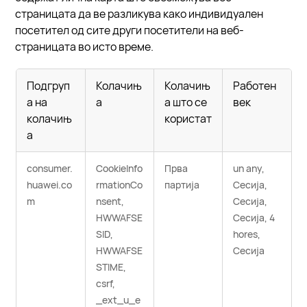
страницата да ве разликува како индивидуален
посетител од сите други посетители на веб-
страницата во исто време.
Подгруп
Колачињ
Колачињ
Работен
а на
а
а што се
век
колачињ
користат
а
consumer.
CookieInfo
Прва
un any,
huawei.co
rmationCo
партија
Сесија,
m
nsent,
Сесија,
HWWAFSE
Сесија, 4
SID,
hores,
HWWAFSE
Сесија
STIME,
csrf,
_ext_u_e