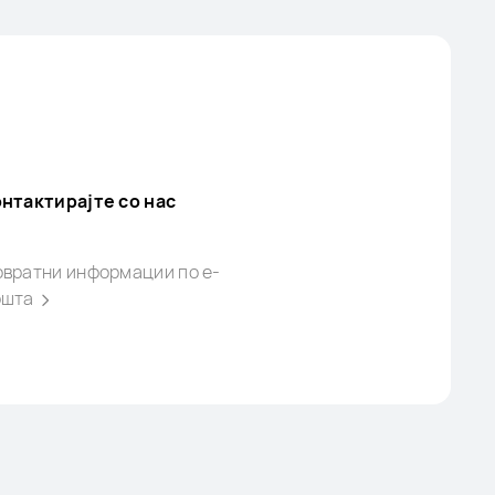
нтактирајте со нас
овратни информации по
е-
ошта