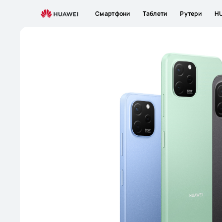
MK
Смартфони
Таблети
Рутери
HU