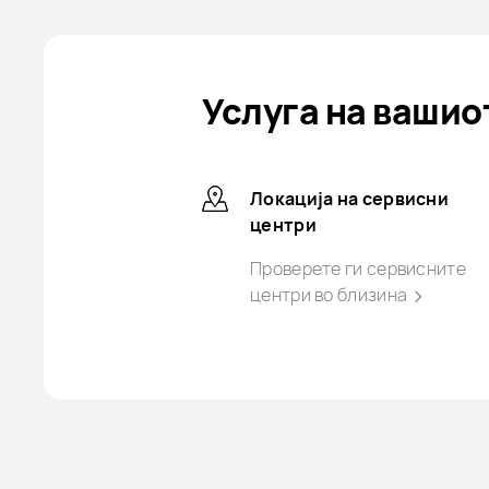
Услуга на вашио
Локација на сервисни
центри
Проверете ги сервисните
центри во
близина