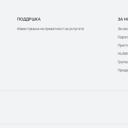
ПОДДРШКА
ЗА H
Известување на приватност на услугата
За на
Oдрж
Претп
HUAWE
Група
Придр