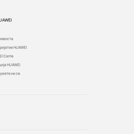
UAWEI
с
ливоста
ријатие HUAWEI
I Carrie
ција HUAWEI
ужете ни се