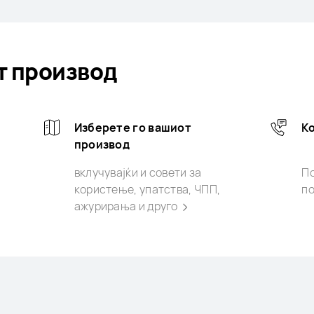
т производ
Изберете го вашиот
Ко
производ
вклучувајќи и совети за
П
користење, упатства, ЧПП,
п
ажурирања и
друго