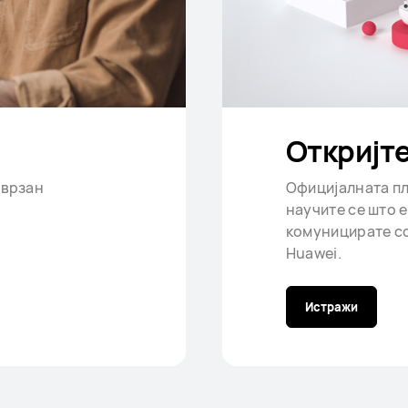
Откријт
оврзан
Официјалната пл
научите се што 
комуницирате со
Huawei.
Истражи