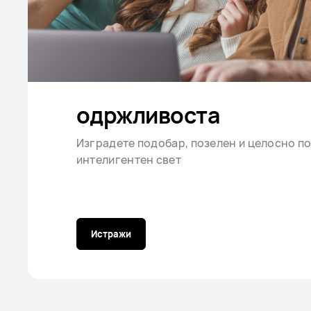
одржливоста
Изградете подобар, позелен и целосно п
интелигентен свет
Истражи