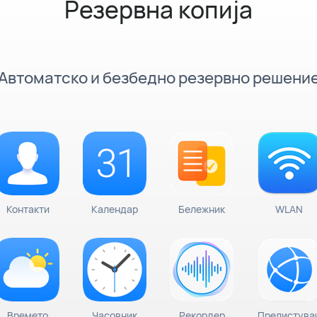
Резервна копија
Автоматско и безбедно резервно решени
Контакти
Календар
Бележник
WLAN
Времето
Часовник
Рекордер
Прелистува