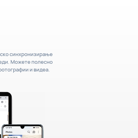
атско синхронизирање
реди. Можете полесно
 фотографии и видеа.