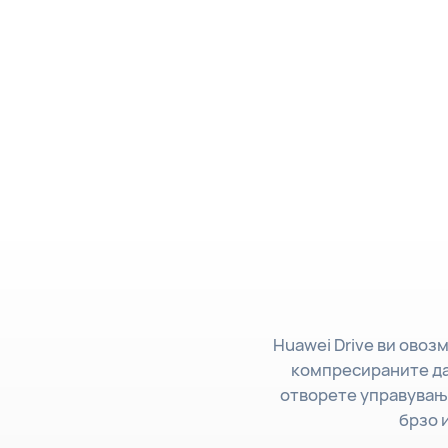
Huawei Drive ви овоз
компресираните да
отворете управување
брзо 