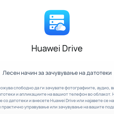
Huawei Drive
Лесен начин за зачувување на датотеки
можува слободно да ги зачувате фотографиите, аудио, 
тотеки и апликациите на вашиот телефон во облакот. 
 со датотеки и внесете Huawei Drive или најавете се н
и практично управување или зачувување на вашите под