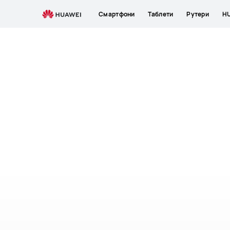
HUAWEI
Смартфони
Таблети
Рутери
HU
Mobile
Cloud
|
HUAWEI
Северна
Македонија