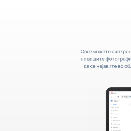
Овозможете синхрони
на вашите фотографи
да се најавите во о