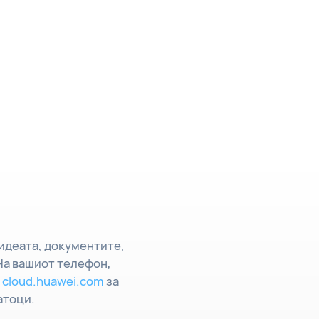
видеата, документите,
На вашиот телефон,
а
cloud.huawei.com
за
атоци.