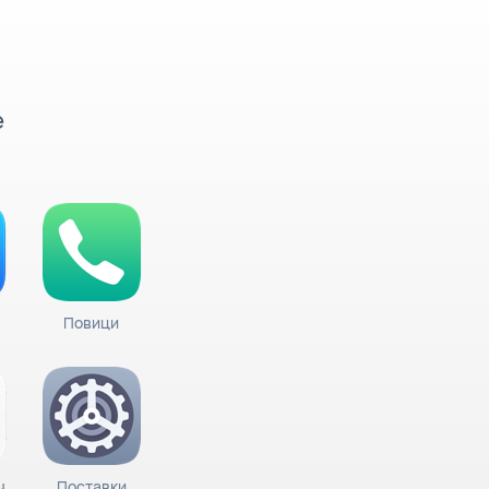
е
Повици
ч
Поставки