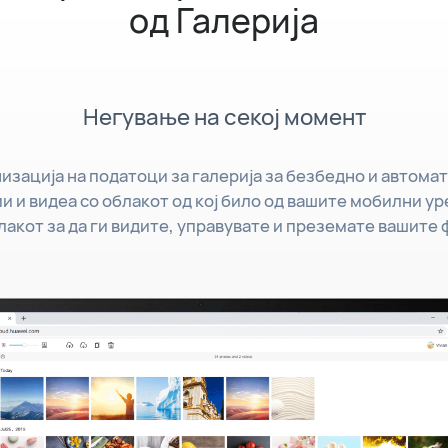
од Галерија
Негување на секој момент
зација на податоци за галерија за безбедно и автом
и и видеа со облакот од кој било од вашите мобилни у
блакот за да ги видите, управувате и преземате вашите