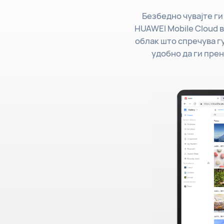
Безбедно чувајте г
HUAWEI Mobile Cloud 
облак што спречува гу
удобно да ги прен