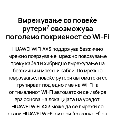
Вмрежување со повеќе
7
рутери
овозможува
поголемо покриеност
со Wi-Fi
HUAWEI WiFi AX3 поддржува безжично
мрежно поврзување, мрежно поврзување
преку кабел и хибридно вмрежување на
безжични и мрежни кабли. По мрежно
поврзување, повеќе рутери автоматски се
групираат под едно име на Wi-Fi, а
оптималниот Wi-Fi автоматски се избира
врз основа на локацијата на уредот.
HUAWEI WiFi AX3 може да се вмрежи со
стари HUAWEI Wi-Fi рутери (со копче H) за