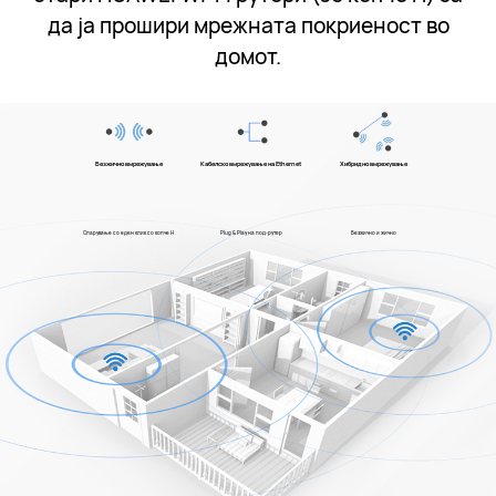
да ја прошири мрежната покриеност во
домот.
Безжично вмрежување
Кабелско вмрежување на Ethernet
Хибридно вмрежување
Спарување со еден клик со копче H
Plug & Play на под-рутер
Безжично и жично