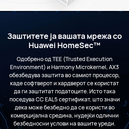
Заштитете ја вашата мрежа со
Huawei HomeSec™
Одобрено од TEE (Trusted Execution
Environment) и Harmony Microkernel, AX3
обезбедува заштита во самиот процесор,
каде софтверот и хардверот се користат
да ги заштитат податоците. Исто така
поседува CC EAL5 сертификат, што значи
дека може безбедно да се користи во
комерцијална средина, нудејќи одлични
безбедносни услови на вашите уреди.