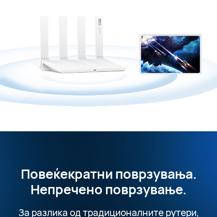
Повеќекратни поврзувања.
Непречено поврзување.
За разлика од традиционалните рутери,