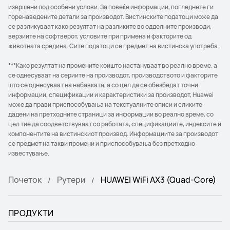
извршени под особени услови. За повеќе информации, погледнете ги
горенаведените детали за производот. Вистинските податоци може да
се разликуваат како резултат на разликите во одделните производи,
верзиите на софтверот, условите при примена и факторите од
животната средина. Сите податоци се предмет на вистинска употреба.
***Како резултат на промените коишто настануваат во реално време, а
се однесуваат на сериите на производот, производството и факторите
што се однесуваат на набавката, а со цел да се обезбедат точни
информации, спецификации и карактеристики за производот, Huawei
може да прави приспособувања на текстуалните описи и сликите
дадени на претходните страници за информации во реално време, со
цел тие да соодветствуваат со работата, спецификациите, индексите и
компонентите на вистинскиот производ. Информациите за производот
се предмет на такви промени и приспособувања без претходно
известување.
Почеток
Рутери
HUAWEI WiFi AX3 (Quad-Core)
ПРОДУКТИ