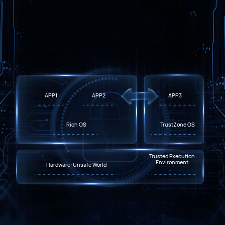
APP1
APP2
APP3
Rich OS
TrustZone OS
Trusted Execution
Environment
Hardware: Unsafe World