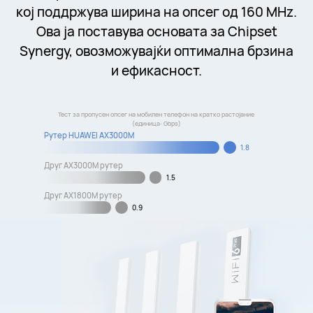
кој поддржува ширина на опсег од 160 MHz.
Ова ја поставува основата за Chipset
Synergy, овозможувајќи оптимална брзина
и ефикасност.
Тест за пропусен опсег на мобилен телефон на кратко растојание
(единица: Gbps)
Рутер HUAWEI AX3000M
1.8
Друг AX3000M рутер
1.5
Друг AX1800M рутер
0.9