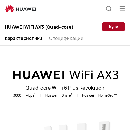
HUAWEI
WiFi
Отв
Пребар
AX3
ме
(Quad-
HUAWEI WiFi AX3 (Quad-core)
Купи
Core)
Карактеристики
Спецификации
Quad-core Wi-Fi 6 Plus Revolution
1
2
3000 Mbps
| Huawei Share
| Huawei HomeSec™