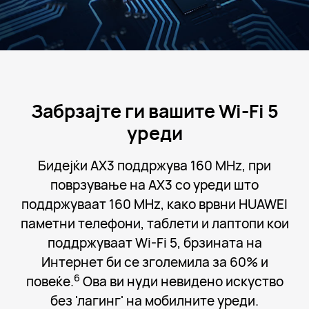
Забрзајте ги вашите Wi-Fi 5
уреди
Бидејќи AX3 поддржува 160 MHz, при
поврзување на AX3 со уреди што
поддржуваат 160 MHz, како врвни HUAWEI
паметни телефони, таблети и лаптопи кои
поддржуваат Wi-Fi 5, брзината на
Интернет би се зголемила за 60% и
6
повеќе.
Ова ви нуди невидено искуство
без 'лагинг' на мобилните уреди.