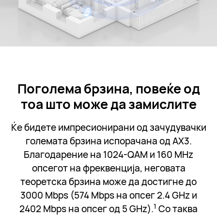
Поголема брзина, повеќе од
тоа што може да замислите
Ќе бидете импресионирани од зачудувачки
големата брзина испорачана од AX3.
Благодарение на 1024-QAM и 160 MHz
опсегот на фреквенција, неговата
теоретска брзина може да достигне до
3000 Mbps (574 Mbps на опсег 2.4 GHz и
1
2402 Mbps на опсег од 5 GHz).
Со таква