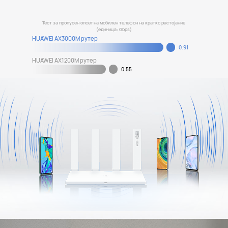
Тест за пропусен опсег на мобилен телефон на кратко растојание
(единица: Gbps)
HUAWEI AX3000M рутер
0.91
HUAWEI AX1200M рутер
0.55