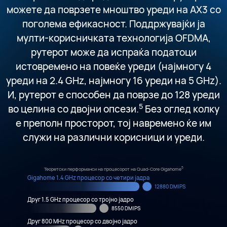
можете да поврзете мноштво уреди на AX3 со
поголема ефикасност. Поддржувајќи ја
мулти-корисничката технологија OFDMA,
рутерот може да испраќа податоци
истовремено на повеќе уреди (најмногу 4
уреди на 2.4 GHz, најмногу 16 уреди на 5 GHz).
И, рутерот е способен да поврзе до 128 уреди
5
во целина со двојни опсези.
Без оглед колку
е преполн просторот, тој навремено ќе им
служи на различни корисници и уреди.
5
Теоретски перформанси на процесорот на Quad-Core Gigahome
Gigahome 1.4 GHz процесор со четири јадра
12880 DMIPS
Друг 1.5 GHz процесор со тројно јадро
8550 DMIPS
Друг 800 MHz процесор со двојно јадро