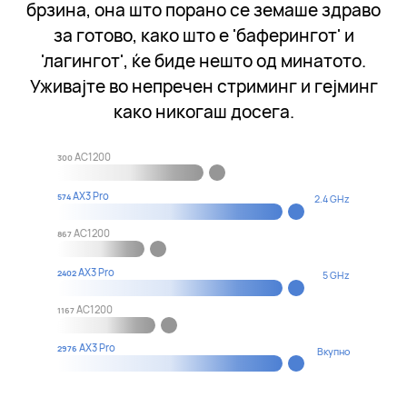
брзина, она што порано се земаше здраво
за готово, како што е 'баферингот' и
'лагингот', ќе биде нешто од минатото.
Уживајте во непречен стриминг и гејминг
како никогаш досега.
AC1200
300
AX3 Pro
574
2.4 GHz
AC1200
867
AX3 Pro
2402
5 GHz
AC1200
1167
AX3 Pro
2976
Вкупно