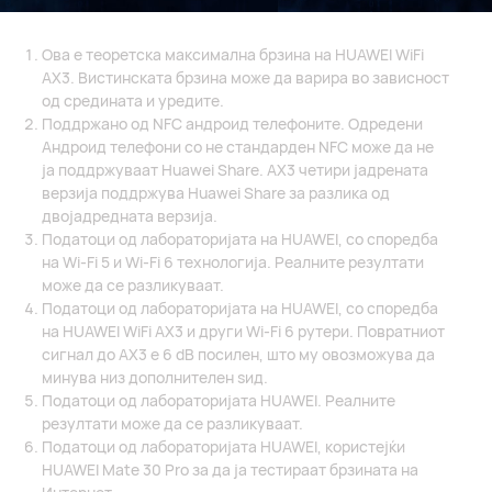
Ова е теоретска максимална брзина на HUAWEI WiFi
AX3. Вистинската брзина може да варира во зависност
од средината и уредите.
Поддржано од NFC андроид телефоните. Одредени
Андроид телефони со не стандарден NFC може да не
ја поддржуваат Huawei Share. AX3 четири јадрената
верзија поддржува Huawei Share за разлика од
двојадредната верзија.
Податоци од лабораторијата на HUAWEI, со споредба
на Wi-Fi 5 и Wi-Fi 6 технологија. Реалните резултати
може да се разликуваат.
Податоци од лабораторијата на HUAWEI, со споредба
на HUAWEI WiFi AX3 и други Wi-Fi 6 рутери. Повратниот
сигнал до AX3 е 6 dB посилен, што му овозможува да
минува низ дополнителен ѕид.
Податоци од лабораторијата HUAWEI. Реалните
резултати може да се разликуваат.
Податоци од лабораторијата HUAWEI, користејќи
HUAWEI Mate 30 Pro за да ја тестираат брзината на