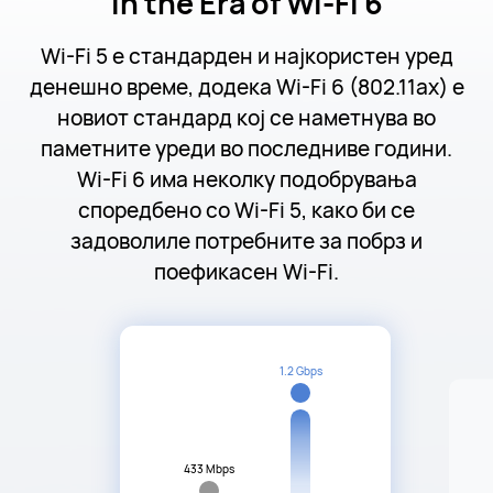
in the Era of Wi-Fi 6
Wi-Fi 5 е стандарден и најкористен уред
денешно време, додека Wi-Fi 6 (802.11ax) е
новиот стандард кој се наметнува во
паметните уреди во последниве години.
Wi-Fi 6 има неколку подобрувања
споредбено со Wi-Fi 5, како би се
задоволиле потребните за побрз и
поефикасен Wi-Fi.
1.2 Gbps
433 Mbps