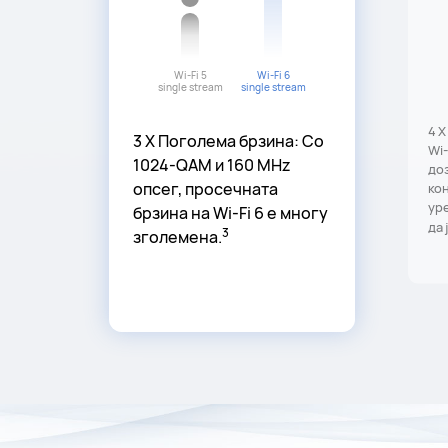
Wi-Fi 5
Wi-Fi 6
single stream
single stream
4 X
3 X Поголема брзина: Со
Wi-
1024-QAM и 160 MHz
доз
опсег, просечната
кон
уре
брзина на Wi-Fi 6 е многу
да 
3
зголемена.