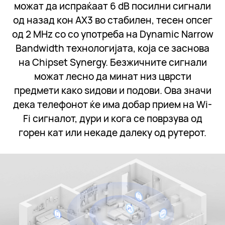
можат да испраќаат 6 dB посилни сигнали
од назад кон AX3 во стабилен, тесен опсег
од 2 MHz со со употреба на Dynamic Narrow
Bandwidth технологијата, која се заснова
на Chipset Synergy. Безжичните сигнали
можат лесно да минат низ цврсти
предмети како sидови и подови. Ова значи
дека телефонот ќе има добар прием на Wi-
Fi сигналот, дури и кога се поврзува од
горен кат или некаде далеку од рутерот.