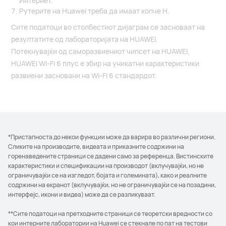
Интернет.
Рутерите на Huawei треба да имаат копче H.
Сите податоци во столбестиот дијаграм се засноваат на
резултатите од лабораторијата на HUAWEI.
Потекнувајќи од саморазвиениот чипсет на HUAWEI,
HUAWEI Wi-Fi 6 плус е збир на уникатни карактеристики
развиени засновани на Wi-Fi 6 стандардот.
*Пристапноста до некои функции може да варира во различни региони.
Сликите на производите, видеата и приказните содржини на
горенаведените страници се дадени само за референца. Вистинските
карактеристики и спецификации на производот (вклучувајќи, но не
ограничувајќи се на изгледот, бојата и големината), како и реалните
содржини на екранот (вклучувајќи, но не ограничувајќи се на позадини,
интерфејс, икони и видеа) може да се разликуваат.
**Сите податоци на претходните страници се теоретски вредности со
кои интерните лаборатории на Huawei се стекнале по пат на тестови