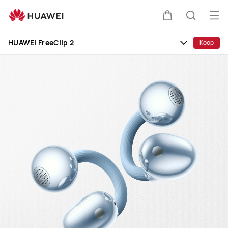
HUAWEI
FreeClip
Op
Kar
Zoeken
2
me
Clo
HUAWEI FreeClip 2
Koop