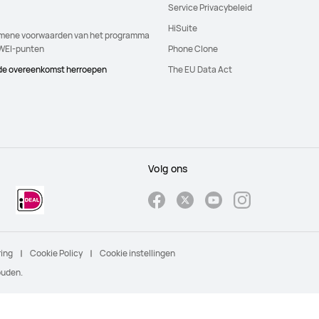
Service Privacybeleid
HiSuite
mene voorwaarden van het programma
EI-punten
Phone Clone
 de overeenkomst herroepen
The EU Data Act
Volg ons
ring
Cookie Policy
Cookie instellingen
ouden.