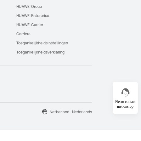
HUAWEI Group
HUAWEI Enterprise
HUAWEI Carrier
Carrière
Toegankelijkheidsinstellingen
Toegankelijkheidsverklaring
Neem contact
met ons op
Netherland - Nederlands