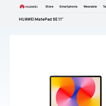
HUAWEI
Store
Smartphone
Wearable
Ta
MatePad
SE
HUAWEI MatePad SE 11"
11&quot;