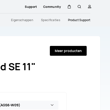
Support
Community
Kar
Zoeken
profiel
Eigenschappen
Specificaties
Product Support
Meer producten
 SE 11"
 (AGS6-W09)