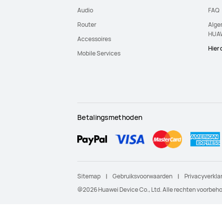
Audio
FAQ
Router
Alge
HUAW
Accessoires
Hier
Mobile Services
Betalingsmethoden
Sitemap
Gebruiksvoorwaarden
Privacyverkla
@2026 Huawei Device Co., Ltd. Alle rechten voorbeh
De adviesprijs is de geadviseerde retail prijs, die