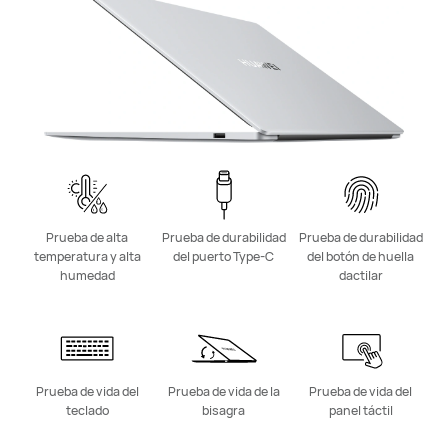
Prueba de alta
Prueba de durabilidad
Prueba de durabilidad
temperatura y alta
del puerto Type-C
del botón de huella
humedad
dactilar
Prueba de vida del
Prueba de vida de la
Prueba de vida del
teclado
bisagra
panel táctil