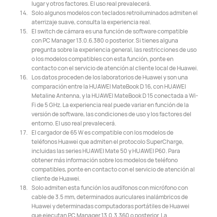
lugar y otros factores. El uso real prevalecerá.
Solo algunos modelos con teclados retroiluminados admiten el
aterrizaje suave, consulta la experiencia real.
El switch de cámara es una función de software compatible
con PC Manager 13.0.6.380 o posterior. Si tienes alguna
pregunta sobre la experiencia general, las restricciones de uso
o los modelos compatibles con esta función, ponte en
contacto con el servicio de atención al cliente local de Huawei.
Los datos proceden de los laboratorios de Huawei y son una
comparación entre la HUAWEI MateBook D 16, con HUAWEI
Metaline Antenna, y la HUAWEI MateBook D 15 conectada a Wi-
Fi de 5 GHz. La experiencia real puede variar en función de la
versión de software, las condiciones de uso y los factores del
entorno. El uso real prevalecerá.
El cargador de 65 W es compatible con los modelos de
teléfonos Huawei que admiten el protocolo SuperCharge,
incluidas las series HUAWEI Mate 50 y HUAWEI P60. Para
obtener más información sobre los modelos de teléfono
compatibles, ponte en contacto con el servicio de atención al
cliente de Huawei.
Solo admiten esta función los audífonos con micrófono con
cable de 3.5 mm, determinados auriculares inalámbricos de
Huawei y determinadas computadoras portátiles de Huawei
que ejecutan PC Manager 13.0.3.360 o posterior. La