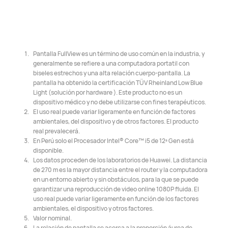
Pantalla FullView es un término de uso común en la industria, y
generalmente se refiere a una computadora portatil con
biseles estrechos y una alta relación cuerpo-pantalla. La
pantalla ha obtenido la certificación TÜV Rheinland Low Blue
Light (solución por hardware ). Este producto no es un
dispositivo médico y no debe utilizarse con fines terapéuticos.
El uso real puede variar ligeramente en función de factores
ambientales, del dispositivo y de otros factores. El producto
real prevalecerá.
En Perú solo el Procesador Intel® Core™ i5 de 12ª Gen está
disponible.
Los datos proceden de los laboratorios de Huawei. La distancia
de 270 m es la mayor distancia entre el router y la computadora
en un entorno abierto y sin obstáculos, para la que se puede
garantizar una reproducción de video online 1080P fluida. El
uso real puede variar ligeramente en función de los factores
ambientales, el dispositivo y otros factores.
Valor nominal.
La relación de pantalla se acerca a la proporción áurea de