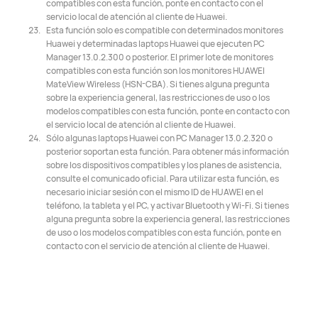
compatibles con esta función, ponte en contacto con el
servicio local de atención al cliente de Huawei.
Esta función solo es compatible con determinados monitores
Huawei y determinadas laptops Huawei que ejecuten PC
Manager 13.0.2.300 o posterior. El primer lote de monitores
compatibles con esta función son los monitores HUAWEI
MateView Wireless (HSN-CBA). Si tienes alguna pregunta
sobre la experiencia general, las restricciones de uso o los
modelos compatibles con esta función, ponte en contacto con
el servicio local de atención al cliente de Huawei.
Sólo algunas laptops Huawei con PC Manager 13.0.2.320 o
posterior soportan esta función. Para obtener más información
sobre los dispositivos compatibles y los planes de asistencia,
consulte el comunicado oficial. Para utilizar esta función, es
necesario iniciar sesión con el mismo ID de HUAWEI en el
teléfono, la tableta y el PC, y activar Bluetooth y Wi-Fi. Si tienes
alguna pregunta sobre la experiencia general, las restricciones
de uso o los modelos compatibles con esta función, ponte en
contacto con el servicio de atención al cliente de Huawei.