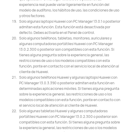
experiencia real puede variar ligeramente en función del
modelo de audífono, los hábitos de uso, las condiciones de uso
y otros factores.
Solo algunas laptops Huawei con PC Manager 13.0.1 o posterior
admiten esta función. Esta función está desactivada por
defecto. Debes activarla en el Panel de control.
Solo algunos teléfonos, tabletas, monitores, auriculares y
algunas computadoras portátiles Huawei con PC Manager
13.0.2.300 o posterior son compatibles con esta función. Si
tienes alguna pregunta sobre la experiencia general, las
restricciones de uso o los modelos compatibles con esta
función, ponte en contacto con el servicio local de atención al
cliente de Huawei.
Solo algunos teléfonos Huawei y algunas laptops Huawei con
PC Manager 13.0.3.390 o posterior admiten esta función en
determinadas aplicaciones móviles. Si tienes alguna pregunta
sobre la experiencia general, las restricciones de uso o los
modelos compatibles con esta función, ponte en contacto con
el servicio local de atención al cliente de Huawei.
Solo algunas tabletas Huawei y algunas computadoras
portátiles Huawei con PC Manager 13.0.2.300 o posterior son
compatibles con esta función. Si tienes alguna pregunta sobre
la experiencia general, las restricciones de uso o los modelos