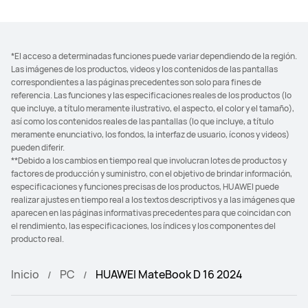
*El acceso a determinadas funciones puede variar dependiendo de la región.
Las imágenes de los productos, videos y los contenidos de las pantallas
correspondientes a las páginas precedentes son solo para fines de
referencia. Las funciones y las especificaciones reales de los productos (lo
que incluye, a título meramente ilustrativo, el aspecto, el color y el tamaño),
así como los contenidos reales de las pantallas (lo que incluye, a título
meramente enunciativo, los fondos, la interfaz de usuario, íconos y videos)
pueden diferir.
**Debido a los cambios en tiempo real que involucran lotes de productos y
factores de producción y suministro, con el objetivo de brindar información,
especificaciones y funciones precisas de los productos, HUAWEI puede
realizar ajustes en tiempo real a los textos descriptivos y a las imágenes que
aparecen en las páginas informativas precedentes para que coincidan con
el rendimiento, las especificaciones, los índices y los componentes del
producto real.
Inicio
PC
HUAWEI MateBook D 16 2024