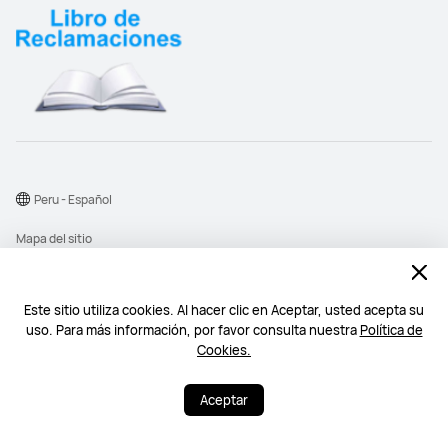
Peru - Español
Mapa del sitio
Términos de uso
Declaración de privacidad
Este sitio utiliza cookies. Al hacer clic en Aceptar, usted acepta su
uso. Para más información, por favor consulta nuestra
Política de
Cookies
Cookies.
©2026 Huawei Device Co., Ltd. Todos los derechos reservados.
Aceptar