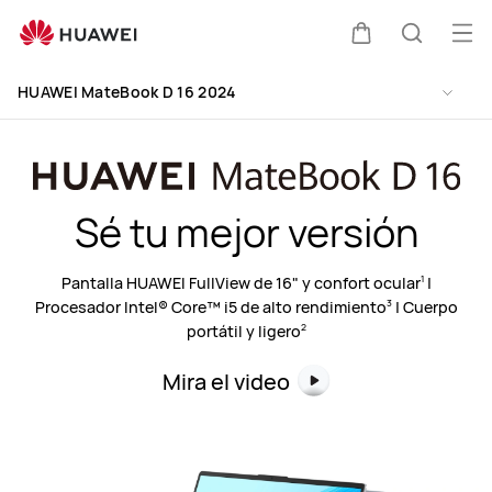
HUAWEI
MateBook
Abri
Carrito
Búsque
D
me
Clo
16
HUAWEI MateBook D 16 2024
2024
Sé tu mejor versión
Pantalla HUAWEI FullView de 16" y confort ocular
|
1
Procesador Intel® Core™ i5 de alto rendimiento
| Cuerpo
3
portátil y ligero
2
Mira el video