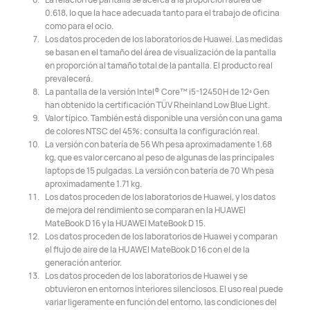
0.618, lo que la hace adecuada tanto para el trabajo de oficina
como para el ocio.
Los datos proceden de los laboratorios de Huawei. Las medidas
se basan en el tamaño del área de visualización de la pantalla
en proporción al tamaño total de la pantalla. El producto real
prevalecerá.
La pantalla de la versión Intel® Core™ i5-12450H de 12ª Gen
han obtenido la certificación TÜV Rheinland Low Blue Light.
Valor típico. También está disponible una versión con una gama
de colores NTSC del 45%; consulta la configuración real.
La versión con batería de 56 Wh pesa aproximadamente 1.68
kg, que es valor cercano al peso de algunas de las principales
laptops de 15 pulgadas. La versión con batería de 70 Wh pesa
aproximadamente 1.71 kg.
Los datos proceden de los laboratorios de Huawei, y los datos
de mejora del rendimiento se comparan en la HUAWEI
MateBook D 16 y la HUAWEI MateBook D 15.
Los datos proceden de los laboratorios de Huawei y comparan
el flujo de aire de la HUAWEI MateBook D 16 con el de la
generación anterior.
Los datos proceden de los laboratorios de Huawei y se
obtuvieron en entornos interiores silenciosos. El uso real puede
variar ligeramente en función del entorno, las condiciones del