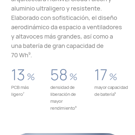
aluminio ultraligero y resistente.
Elaborado con sofisticación, el diseño
aerodinámico da espacio a ventiladores
y altavoces más grandes, así como a
una batería de gran capacidad de
70 Wh
.
9
13
58
17
%
%
%
PCB más
densidad de
mayor capacidad
ligero
liberación de
de batería
7
9
mayor
rendimiento
8