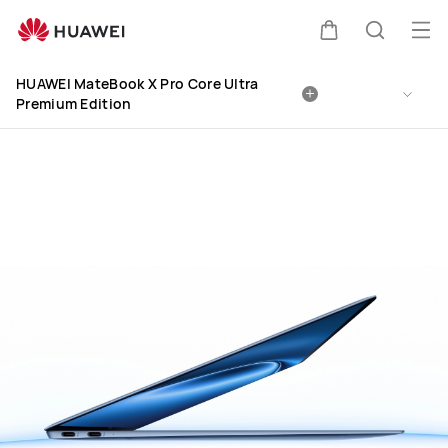
HUAWEI
MateBook
Abri
Carrito
Búsque
X
me
Clo
Pro
HUAWEI MateBook X Pro Core Ultra
Premium Edition
Ultra
Premium
Edition