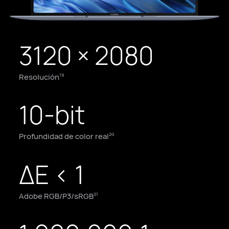
3120 × 2080
Resolución
19
10-bit
Profundidad de color real
20
ΔE < 1
Adobe RGB/P3/sRGB
21