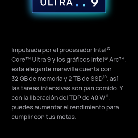
0
0
1
1
Impulsada por el procesador Intel®
2
2
Core™ Ultra 9 y los gráficos Intel® Arc™,
esta elegante maravilla cuenta con
3
3
32 GB de memoria y 2 TB de SSD
, así
10
4
4
las tareas intensivas son pan comido. Y
con la liberación del TDP de 40 W
,
11
5
5
0
puedes aumentar el rendimiento para
6
6
cumplir con tus metas.
1