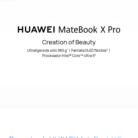
Creation of Beauty
Ultraligera de sólo 980 g
| Pantalla OLED flexible
|
1
2
Procesador Intel® Core™ Ultra 9
3