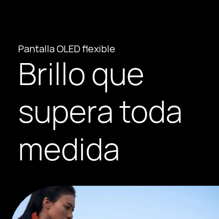
5
0
6
7
Pantalla OLED flexible
Brillo que
8
9
supera toda
0
medida