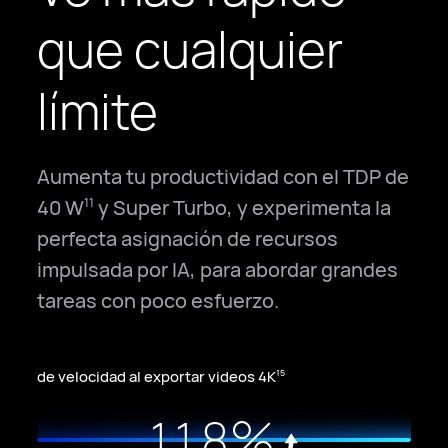
3
0
que cualquier
4
1
límite
0
5
2
1
6
3
Aumenta tu productividad con el TDP de
40 W⁠
y Super Turbo, y experimenta la
11
2
7
4
perfecta asignación de recursos
0
3
8
5
impulsada por IA, para abordar grandes
tareas con poco esfuerzo.
1
4
9
6
2
5
0
7
0
de velocidad al exportar videos 4K
15
3
6
%
1
1
8
1