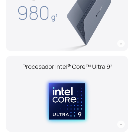
980
g
1
Procesador Intel® Core™ Ultra 9
3