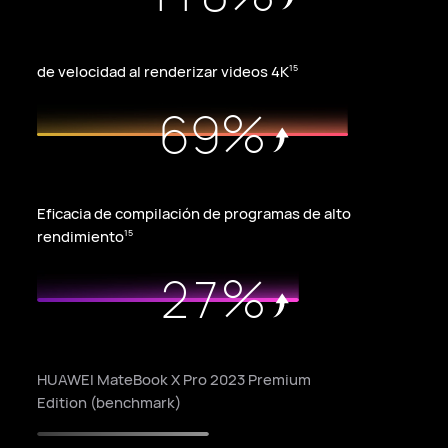
4
7
9
2
5
8
0
de velocidad al renderizar videos 4K
15
3
%
6
9
4
7
0
0
5
8
Eficacia de compilación de programas de alto
1
6
rendimiento
15
9
%
2
7
0
3
8
4
9
HUAWEI MateBook X Pro 2023 Premium
Edition (benchmark)