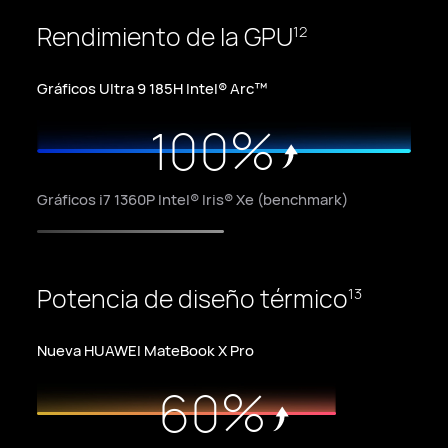
7
7
2
8
8
Rendimiento de la GPU
12
3
9
9
Gráficos Ultra 9 185H Intel® Arc™
0
4
%
1
0
0
1
5
2
6
Gráficos i7 1360P Intel® Iris® Xe (benchmark)
3
7
4
8
Potencia de diseño térmico
13
5
9
Nueva HUAWEI MateBook X Pro
%
6
0