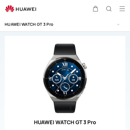
Soporte
HUAWEI
Abri
Carrito
Búsque
WATCH
me
GT
HUAWEI WATCH GT 3 Pro
3
Pro
Titanium
HUAWEI WATCH GT 3 Pro