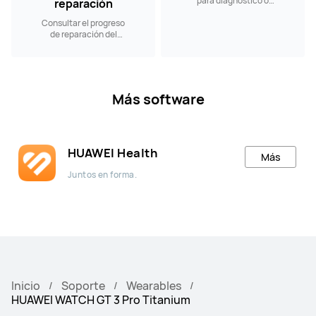
para diagnóstico o
reparación
reparación a nuestros
Consultar el progreso
Centros de Servicio.
de reparación del
producto
Más software
HUAWEI Health
Más
Juntos en forma.
Inicio
Soporte
Wearables
HUAWEI WATCH GT 3 Pro Titanium