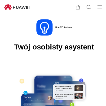
HUAWEI
Assistant
Otw
Wózek
Szukaj
me
Clo
HUAWEI Assistant
Twój osobisty asystent