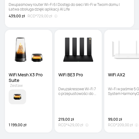
Dwupasmowy router Wi-Fi 6 | Dostęp do sieci Wi-Fi w Twoim domu | 
Łatwa obsługa dzięki aplikacji AI Life
439,00 zł
RCD*
729,00 zł
WiFi Mesh X3 Pro 
WiFi BE3 Pro
WiFi AX2
Suite
Zestaw
Dwuzakresowe Wi-Fi 7 
Wi-Fi w paśmie 5 GH
o przepustowości do 
System HarmonyO
3,6 Gb/s | Inteligentny 
Mesh+ | Kontrola 
układ anten | Dwa 
rodzicielska
złącza Ethernet 2,5 Gb
219,00 zł
99,00 zł
1 199,00 zł
RCD*
429,00 zł
RCD*
209,00 zł