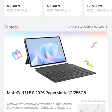
899,00 zł
599,00 zł
1 299,00 zł
RCD*
999,00 zł
RCD*
799,00 zł
RCD*
1 499,00 zł
Tablety
Zobacz wszystkie tablety
MatePad 11.5 S 2026 PaperMatte 12/256GB
W zestawie taniej
Ultrawyraźny matowy wyświetlacz PaperMatte | 
Zaawansowane notatki | Odłączana klawiatura