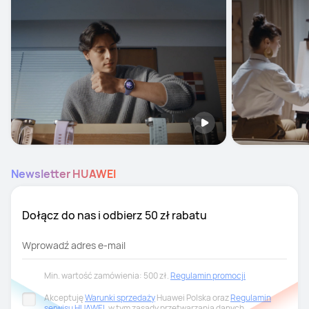
Newsletter HUAWEI
Dołącz do nas i odbierz 50 zł rabatu
Wprowadź adres e-mail
Min. wartość zamówienia: 500 zł.
Regulamin promocji
Akceptuję
Warunki sprzedaży
Huawei Polska oraz
Regulamin
serwisu HUAWEI
, w tym zasady przetwarzania danych