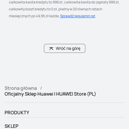
całkowita kwota kredytu to 999 zł; całkowita kwota do zapłaty 999 zł, 
całkowity koszt kredytu to 0 zł, płatny w 20 równych ratach 
miesięcznych po 49,95 zł każda. 
Sprawdź regulamin rat
Wróć na górę
Strona główna
Oficjalny Sklep Huawei | HUAWEI Store (PL)
PRODUKTY
SKLEP