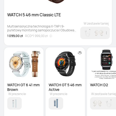
WATCH 5 46 mm Classic LTE
W zestawie taniej
Multisensoryczna technologia X-TAP | 9-
punktowy monitoring samopoczucia | Obudowa 
z tytanu klasy lotniczej
1 099,00 zł
RCD*
1 999,00 zł
WATCH GT 6 41 mm 
WATCH GT 5 46 mm 
WATCH D2
Brown
Active
W prezencie
W prezencie
W zestawie tanie