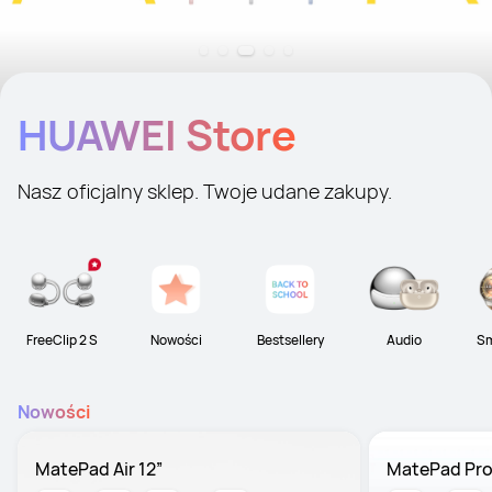
HUAWEI Store
Nasz oficjalny sklep. Twoje udane zakupy.
FreeClip 2 S
Nowości
Bestsellery
Audio
Sm
Nowości
MatePad Air 12”
MatePad Pro