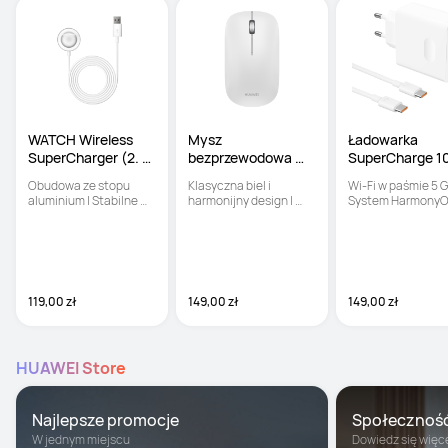
WATCH Wireless 
Mysz 
Ładowarka 
SuperCharger (2. 
bezprzewodowa 
SuperCharge 
generacja)
CD23-R
Obudowa ze stopu 
Klasyczna biel i 
Wi-Fi w paśmie 5 GH
aluminium | Stabilne 
harmonijny design | 
System HarmonyO
ładowanie 
Bezproblemowa 
Mesh+ | Kontrola 
magnetyczne | Szybkie 
łączność NearLink | 
rodzicielska
ładowanie
Flash Switch: wygdne 
przełączeni między 
urządzeniami
119,00 zł
149,00 zł
149,00 zł
HUAWEI Store
Najlepsze promocje
Społecznoś
W jednym miejscu
Dowiedz się więc