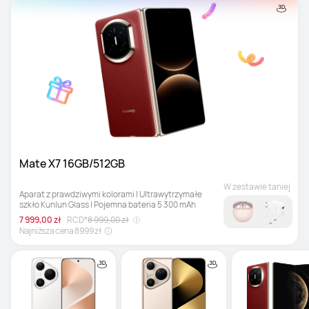
Mate X7 16GB/512GB
W zestawie taniej
Aparat z prawdziwymi kolorami | Ultrawytrzymałe 
szkło Kunlun Glass | Pojemna bateria 5 300 mAh
7 999,00 zł
RCD*
8 999,00 zł
Najniższa cena 8999 zł