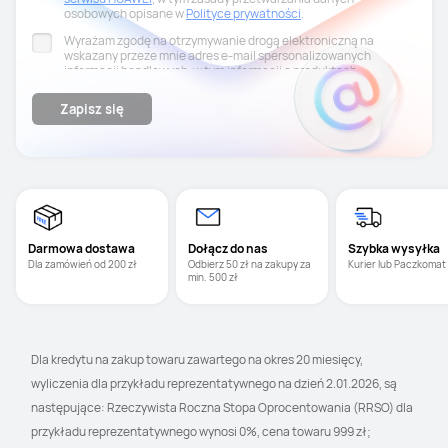
osobowych opisane w
Polityce prywatności
.
Wyrażam zgodę na otrzymywanie drogą elektroniczną na
wskazany przeze mnie adres e-mail spersonalizowanych
informacji handlowych, w tym informacji o produktach,
wydarzeniach, promocjach i zniżkach od Huawei Polska.
Przysługuje mi prawo cofnięcia niniejszej zgody w każdym
Zapisz się
czasie. Aby to zrobić, należy wejść w ostatni newsletter i kliknąć
„Anuluj subskrypcję” na samym dole.
Darmowa dostawa
Dołącz do nas
Szybka wysyłka
Dla zamówień od 200 zł
Odbierz 50 zł na zakupy za 
Kurier lub Paczkomat
min. 500 zł
Dla kredytu na zakup towaru zawartego na okres 20 miesięcy, 
wyliczenia dla przykładu reprezentatywnego na dzień 2.01.2026, są 
następujące: Rzeczywista Roczna Stopa Oprocentowania (RRSO) dla 
przykładu reprezentatywnego wynosi 0%, cena towaru 999 zł; 