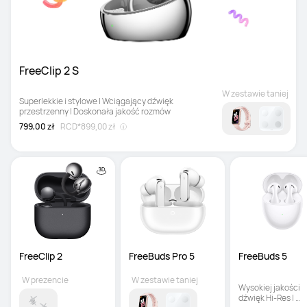
FreeClip 2 S
W zestawie taniej
Superlekkie i stylowe | Wciągający dźwięk 
przestrzenny | Doskonała jakość rozmów
799,00 zł
RCD*
899,00 zł
FreeClip 2
FreeBuds Pro 5
FreeBuds 5
W prezencie
W zestawie taniej
Wysokiej jakości 
dźwięk Hi-Res | 