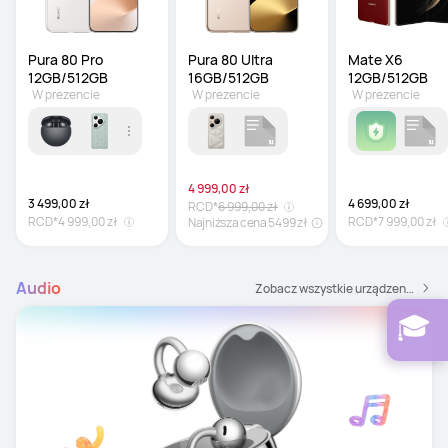
Pura 80 Pro 
Pura 80 Ultra 
Mate X6 
12GB/512GB
16GB/512GB
12GB/512GB
W prezencie
W prezencie
W prezencie
4 999,00 zł
3 499,00 zł
4 699,00 zł
RCD*
6 999,00 zł
RCD*
4 999,00 zł
RCD*
7 999,00 zł
Najniższa cena 5499 zł
Audio
Zobacz wszystkie urządzenia audio
-15%