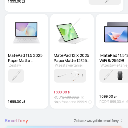
1 999,00 zł
MatePad 11.5 2025 
MatePad 12 X 2025 
 MatePad 11.5”S
PaperMatte 
PaperMatte 12/256 
WiFi 8/256GB
8/256GB
Zestaw
GB
W zestawie taniej
W zestawie tanie
1 899,00 zł
1 099,00 zł
RCD*
2 499,00 zł
1 699,00 zł
RCD*
1 899,00 zł
Najniższa cena 1999 zł
Smartfony
Zobacz wszystkie smartfony