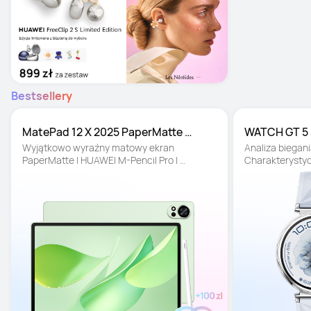
Bestsellery
MatePad 12 X 2025 PaperMatte 
WATCH GT 5 
12/256GB
Wyjątkowo wyraźny matowy ekran 
Analiza biegania
PaperMatte | HUAWEI M-Pencil Pro | 
Charakterystycz
Laptopowa funkcjonalność
baterii