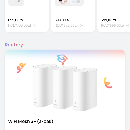
Opływowy design i
świetne dopasowan
30 h pracy na bater
699,00 zł
699,00 zł
399,00 zł
RCD*
799,00 zł
RCD*
849,00 zł
RCD*
699,00 zł
Routery
WiFi Mesh 3+ (3-pak)