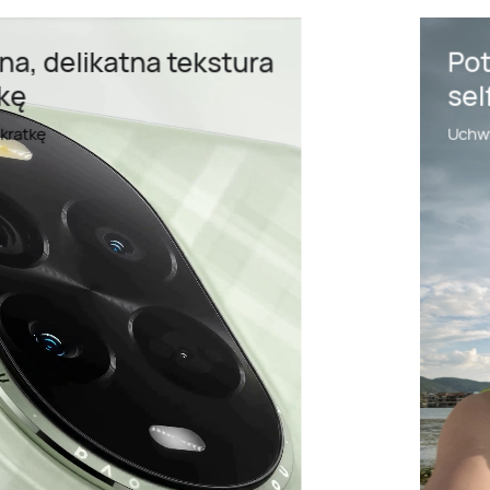
Potężny podwójny aparat
selfie 60 MP
1
Uchwyć piękno z bliska