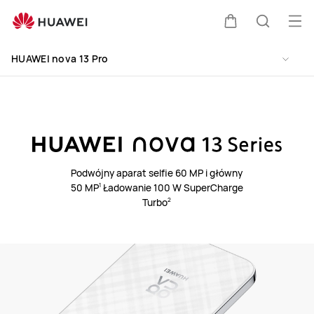
HUAWEI
nova
Otw
Wózek
Szukaj
13
me
Clo
Pro
HUAWEI nova 13 Pro
Podwójny aparat selfie 60 MP i główny
50 MP⁠
Ładowanie 100 W SuperCharge
1
Turbo⁠
2