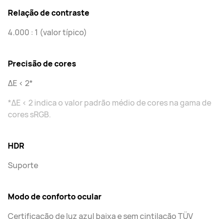
Relação de contraste
4.000 : 1 (valor típico)
Precisão de cores
ΔE < 2*
*ΔE < 2 indica o valor padrão médio de cores na gama de
cores sRGB.
HDR
Suporte
Modo de conforto ocular
Certificação de luz azul baixa e sem cintilação TÜV