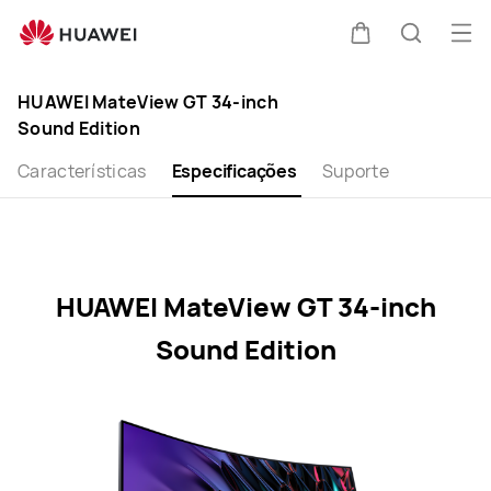
HUAWEI
MateView
Abri
Carrinho
Pesquis
GT
me
Clo
34-
HUAWEI MateView GT 34-inch
inch
Sound Edition
Sound
Edition
Características
Especificações
Suporte
Specification
HUAWEI MateView GT 34-inch
Sound Edition