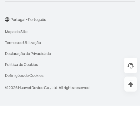
Portugal - Português
Mapa do Site
Termos de Utilização
Declaração de Privacidade
Política de Cookies
Definições de Cookies
@2026 Huawei Device Co., Ltd. All rights reserved.
PVPR é o Preço de Venda ao Público
Recomendado pelo fabricante. O PVPR dos
produtos HUAWEI é da responsabilidade da
HUAWEI. A diferença entre o PVPR e o
preço efetivo de venda é evidenciada a