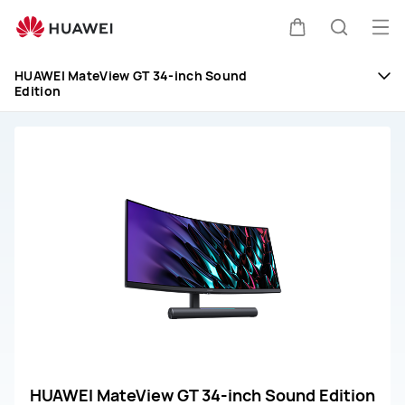
HUAWEI
MateView
Abri
Carrinho
Pesquis
GT
me
34-
HUAWEI MateView GT 34-inch Sound
Edition
inch
Sound
Edition
HUAWEI MateView GT 34-inch Sound Edition