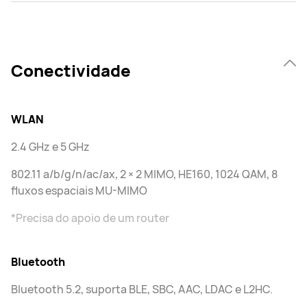
Conectividade
WLAN
2.4 GHz e 5 GHz
802.11 a/b/g/n/ac/ax, 2 × 2 MIMO, HE160, 1024 QAM, 8
fluxos espaciais MU-MIMO
*Precisa do apoio de um router
Bluetooth
Bluetooth 5.2, suporta BLE, SBC, AAC, LDAC e L2HC.