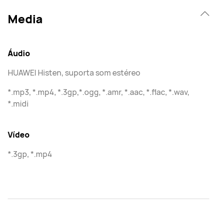
Media
Áudio
HUAWEI Histen, suporta som estéreo
*.mp3, *.mp4, *.3gp,*.ogg, *.amr, *.aac, *.flac, *.wav,
*.midi
Vídeo
*.3gp, *.mp4