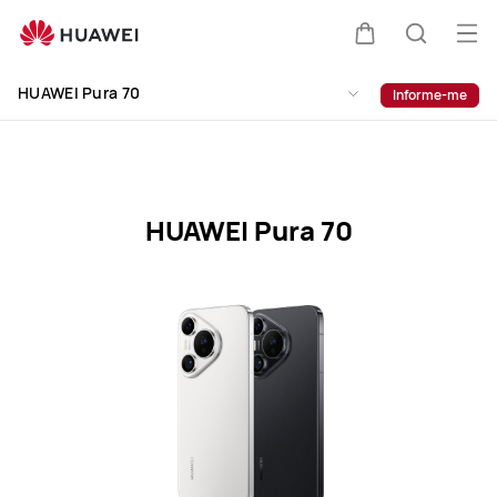
HUAWEI
Pura
Abri
Carrinho
Pesquis
70
me
Clo
Specification
HUAWEI Pura 70
Informe-me
HUAWEI Pura 70