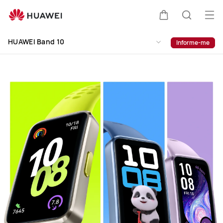
HUAWEI
Band
Abri
Carrinho
Pesquis
10
me
Clo
HUAWEI Band 10
Informe-me