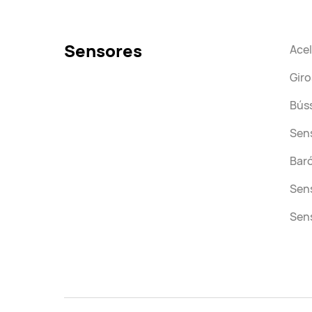
Sensores
Ace
Gir
Bús
Sens
Bar
Sen
Sen