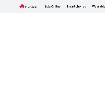
HUAWEI
Loja Online
Smartphones
Wearabl
WATCH
4
Pro
Space
Edition
Specification