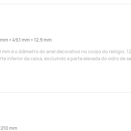
 mm × 49,1 mm × 12,9 mm
1 mm é o diâmetro do anel decorativo no corpo do relógio; 
rte inferior da caixa, excluindo a parte elevada do vidro de s
-210 mm