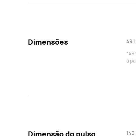
Dimensões
49,1
*49,
à pa
Dimensão do pulso
140