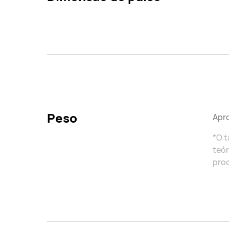
Peso
Apro
*O 
teór
prod