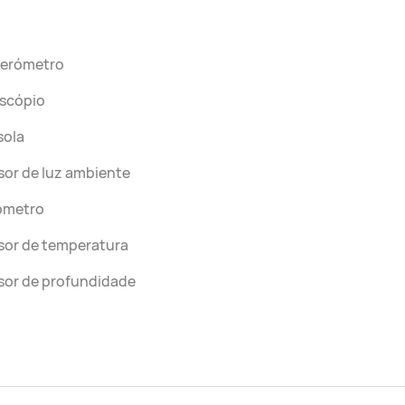
lerómetro
oscópio
sola
or de luz ambiente
ómetro
sor de temperatura
sor de profundidade