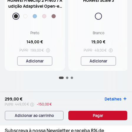
HUAWEI FreeClip 2 Preto / A
HUAWEI Scale 3
udição Adaptável Open-ea
r / 9 horas de Reprodução /
Resistência à Água IP57
Preto
Branco
149,00 €
19,00 €
PVPR:
199,00 €
PVPR:
49,00 €
Adicionar
Adicionar
299,00 €
Detalhes
449,00 €
-
150,00 €
PVPR:
Adicionar ao carrinho
Pagar
Subscreva à nossa Newsletter e receba 8% de 