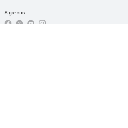
Siga-nos
Portugal - Português
Mapa do Site
Termos de Utilização
Declaração de Privacidade
Política de Cookies
Definições de Cookies
@2026 Huawei Device Co., Ltd. All rights reserved.