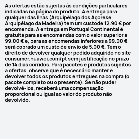
TAP
TAP
As ofertas estão sujeitas às condições particulares
Y
N
indicadas na página do produto. A entrega para
qualquer das llhas (Arquipélago dos Açorese
Arquipélago da Madeira) tem um custode 12.90 € por
One-tap Health Glance
One-tap Health Glance
encomenda. A entrega em Portugal Continental é
Y
N
gratuita para as encomendas com o valor superior a
99.00 € e, para as encomendas inferiores a 99.00 €
Health Glance
Health Glance
será cobrado um custo de envio de 5.00 €. Tem o
direito de devolver qualquer pedido adquirido no site
Y
N
consumer.huawei.com/pt sem justificação no prazo
de 14 dias corridos. Para pacotes e produtos sujeitos
Medição de SpO2 em tempo 
Medição de SpO2 em tempo 
a ofertas, observe que é necessário manter e
real no dedo
real no dedo
devolver todos os produtos entregues na compra (o
pacote completo ou o presente). Se não puder
Y
N
devolvê-los, receberá uma compensação
proporcional ou igual ao valor do produto não
Medição de HRV (Variabilidade 
Medição de HRV (Variabilidade 
devolvido.
da Frequência Cardíaca)
da Frequência Cardíaca)
Y
N
Informações de saúde
Informações de saúde
Y
N