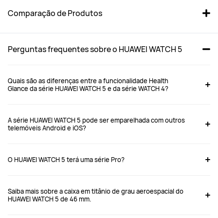
Comparação de Produtos
Perguntas frequentes sobre o HUAWEI WATCH 5 
Quais são as diferenças entre a funcionalidade Health
Glance da série HUAWEI WATCH 5 e da série WATCH 4?
Quais são as diferenças entre a funcionalidade Health Glance da série 
HUAWEI WATCH 5 LTE 46mm 
HUAWEI WATCH Ultimate 48 
HUAWEI WATCH 5 e da série WATCH 4?
A série HUAWEI WATCH 5 pode ser emparelhada com outros
Fluoroelastômero Preto
mm Verde
telemóveis Android e iOS?
"O Resumo de saúde da série HUAWEI WATCH 5 inclui 11 funções de 
A partir de 299,00 €
A partir de 599,00 €
verificação de saúde, incluindo frequência cardíaca média, SpO2, estresse, 
PVPR:
449,00 €
PVPR:
899,00 €
temperatura da pele, ECG, rigidez arterial, estatísticas de arritmia, função 
O HUAWEI WATCH 5 terá uma série Pro?
pulmonar, apneia do sono, variabilidade da frequência cardíaca (VFC), 
emoção.
Comprar
Comprar
Comparando com a série WATCH 4, os novos recursos incluem a introdução 
Saiba mais sobre a caixa em titânio de grau aeroespacial do
do indicador de variabilidade da frequência cardíaca (VFC) e emoção.
HUAWEI WATCH 5 de 46 mm.
Capa do relógio
Capa do relógio