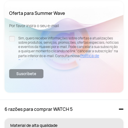
Oferta para Summer Wave
Por favor insira o seu e-mail
Sim, quero receber informações sobre ofertas e atualizações
sobre produtos, serviços, promoções, ofertas especiais, notícias
e eventos da Huawei por e-mail. Pode cancelar a sua subscrição
a qualquer momento clicando no link "cancelar a subscrição" na
Política de
parte inferior do e-mail. Consulte nossa
Privacidade
para obter mais informações.
Suscríbete
6 razões para comprar WATCH 5
Material de alta qualidade 