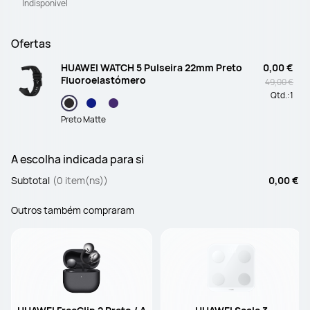
Indisponível
Ofertas
HUAWEI WATCH 5 Pulseira 22mm Preto
0,00 €
Fluoroelastómero
49,00 €
Qtd.:
1
Preto Matte
A escolha indicada para si
Subtotal
(0 item(ns))
0,00 €
Outros também compraram