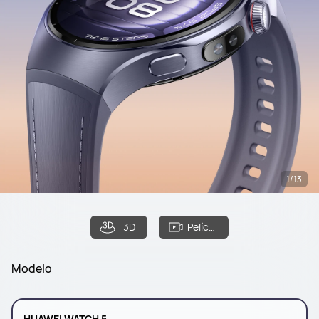
1/13
3D
Película de filme
Modelo
HUAWEI WATCH 5