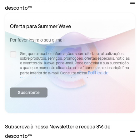
desconto**
Oferta para Summer Wave
Por favor insira o seu e-mail
Sim, quero receber informações sobre ofertas e atualizações
sobre produtos, serviços, promoções, ofertas especiais, notícias
e eventos da Huawei por e-mail. Pode cancelar a sua subscrição
a qualquer momento clicando no link "cancelar a subscrição" na
Política de
parte inferior do e-mail. Consulte nossa
Privacidade
para obter mais informações.
Suscríbete
Subscreva à nossa Newsletter e receba 8% de 
desconto**