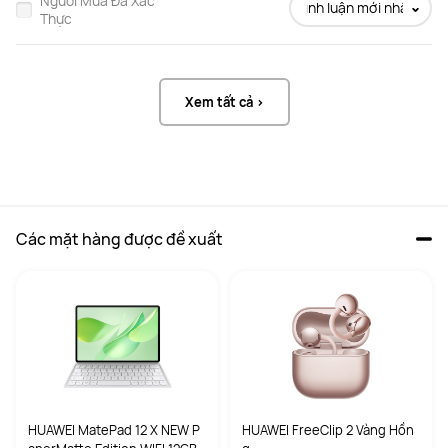
Người Mua Đã Xác
Bình luận mới nhất
Thực
Xem tất cả >
Các mặt hàng được đề xuất
HUAWEI MatePad 12 X NEW P
HUAWEI FreeClip 2 Vàng Hồn