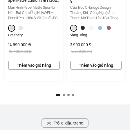
aperMatte Edition WIFI 12GB+
g
256GB Greenery Inbox Keyb
Màn Hình PaperMatte Siêu Rõ
Cấu Trúc C-bridge Design
oard
Nét | Bút Cảm Ứng HUAWEI M-
Thoáng Khí | Công Nghệ Âm
Pencil Pro | Hiệu Suất Chuẩn PC
Thanh Mở Thích Ứng | Gọi Thoại
Rõ Ràng
Greenery
Vàng Hồng
14.990.000 Đ
3.990.000 Đ
15.490.000 Đ
4.490.000 Đ
Thêm vào giỏ hàng
Thêm vào giỏ hàng
Trở lại đầu trang