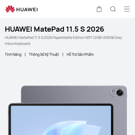
Mở
Xe đẩy
Tìm kiế
HUAWEI MatePad 11.5 S 2026
HUAWEI MatePad 11.5 S 2026 PaperMatte Edition WIFI 12GB+256GB Gray
Inbox Keyboard
Tính Năng
Thông Số Kỹ Thuật
Hỗ Trợ Sản Phẩm