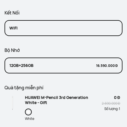
Kết Nối
WIFI
Bộ Nhớ
12GB+256GB
16.590.000 Đ
Quà tặng miễn phí
HUAWEI M-Pencil 3rd Generation
0 Đ
White - Gift
2.690.000 Đ
Số lượng:
1
White