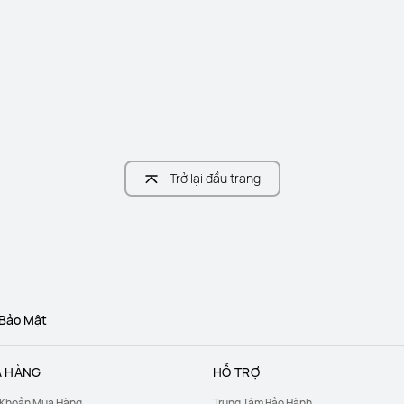
Trở lại đầu trang
 Bảo Mật
 HÀNG
HỖ TRỢ
 Khoản Mua Hàng
Trung Tâm Bảo Hành