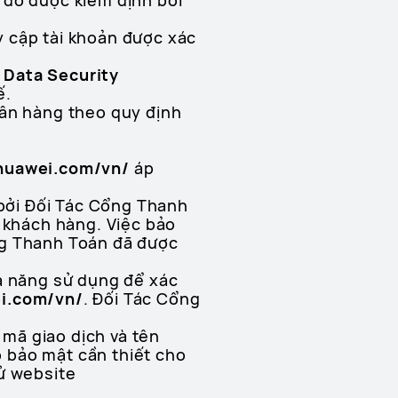
do được kiểm định bởi
 cập tài khoản được xác
 Data Security
ế.
gân hàng theo quy định
huawei.com/vn/
áp
 bởi Đối Tác Cổng Thanh
ẻ khách hàng. Việc bảo
ng Thanh Toán đã được
hả năng sử dụng để xác
i.com/vn/
. Đối Tác Cổng
 mã giao dịch và tên
 bảo mật cần thiết cho
ử website