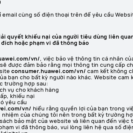
9
hỉ email cùng số điện thoại trên để yêu cầu Websi
iải quyết khiếu nại của người tiêu dùng liên qua
 đích hoặc phạm vi đã thông báo
uawei.com/vn/
, việc bảo vệ thông tin cá nhân củ
sẽ được đảm bảo rằng mọi thông tin cung cấp ch
site
consumer.huawei.com/vn/
cam kết không ch
của bạn cho bất kỳ người nào khác. Website cam 
ác trường hợp sau:
ịch vụ cho khách hàng
ấp, khiếu nại
có yêu cầu
ei.com/vn/
hiểu rằng quyền lợi của bạn trong vi
h nhiệm của chúng tôi nên trong bất kỳ trường h
sách bảo mật của website và liên quan đến việc t
phạm vi đã thông báo, vui lòng liên hệ qua số đi