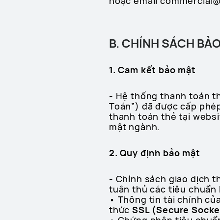
hoặc email commercial@1
B. CHÍNH SÁCH BẢ
1. Cam kết bảo mật
- Hệ thống thanh toán t
Toán”) đã được cấp phép
thanh toán thẻ tại webs
mật ngành.
2. Quy định bảo mật
- Chính sách giao dịch t
tuân thủ các tiêu chuẩn
• Thông tin tài chính củ
thức
SSL (Secure Socket