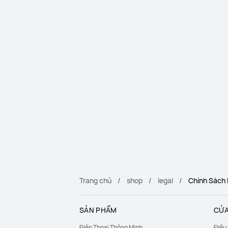
Trang chủ
shop
legal
Chính Sách
SẢN PHẨM
CỬA
Điện Thoại Thông Minh
Điều