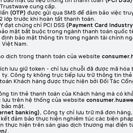
 bảo mật dữ liệu thông tin thanh toán
(PCI DSS)
 Trustwave cung cấp.
 lần
(OTP)
được gửi qua SMS để đảm bảo việc truy
 lớp trước khi hoàn tất thanh toán.
Y đạt chứng chỉ PCI DSS
(Payment Card Industry
bảo mật bắt buộc trong ngành thanh toán quốc t
 định bảo mật thông tin trong ngành tài chính n
 Việt Nam.
ao dịch trong thanh toán của website
consumer.
ích lưu giữ token - chỉ lưu chuỗi đã được mã hóa
y. Công ty không trực tiếp lưu trữ thông tin th
 toán Khách hàng được thực hiện bởi Đối Tác Cổ
thông tin thẻ thanh toán của Khách hàng mà có k
c lưu trên hệ thống của website
consumer.huawe
à bảo mật.
ernet banking)
, Công ty chỉ lưu trữ mã đơn hàng,
kết đảm bảo thực hiện nghiêm túc các biện pháp
n thực hiện trên sàn giao dịch thương mại điện t
vn/
.