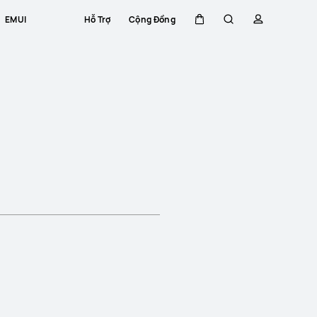
EMUI
Hỗ Trợ
Cộng Đồng
Xe đẩy
Tìm kiếm
hồ sơ