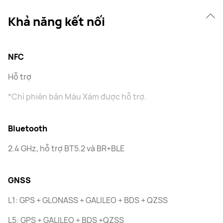
Khả năng kết nối
NFC
Hỗ trợ
*Chỉ phiên bản Màu Xám được hỗ trợ.
Bluetooth
2.4 GHz, hỗ trợ BT5.2 và BR+BLE
GNSS
L1: GPS + GLONASS + GALILEO + BDS + QZSS
L5: GPS + GALILEO + BDS +QZSS