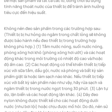
bề mặt sản phẩm và tất cả các lỗ, đồng thời sử dụng
tính năng thoát nước của thiết bị để tránh ảnh hưởng
tiêu cực đến hiệu suất.
Không nên đeo sản phẩm trong các trường hợp sau:
(Thiết bị bị hư hỏng do ngâm trong chất lỏng sẽ không
được bảo hành nếu đeo thiết bị trong trường hợp
không phù hợp.) (1) Tắm nước nóng, suối nước nóng,
phòng xông hơi khô (phòng xông hơi ướt) và các hoạt
động khác trong môi trường có nhiệt độ cao và/hoặc
độ ẩm cao. (2) Các hoạt động có thể khiến thiết bị tiếp
xúc với sữa tắm, dầu gội, nước xà phòng và bất kỳ sản
phẩm giặt là hoặc làm sạch nào khác. Nếu thiết bị tiếp
xúc với bất kỳ sản phẩm nào như vậy, hãy rửa sạch và
ngâm thiết bị trong nước ngọt trong 30 phút. (3) Lặn tự
do, lặn biển và các hoạt động lặn khác. (4) Dây đeo
nylon không được thiết kế cho các hoạt động dưới
nước (như bơi lội) hoặc chịu được mồ hôi. Do đó, nên sử