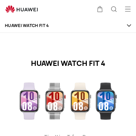
HUAWEI
WATCH
Mở
Xe
Tìm
FIT
me
Clo
4
HUAWEI WATCH FIT 4
Specification
đẩy
kiếm
HUAWEI WATCH FIT 4