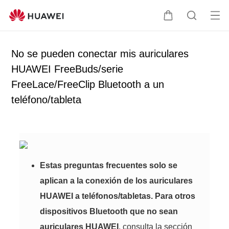
Ab
C
B
rir
a
ú
me
r
s
No se pueden conectar mis auriculares
nú
r
q
HUAWEI FreeBuds/serie
i
u
FreeLace/FreeClip Bluetooth a un
t
e
o
d
teléfono/tableta
a
Estas preguntas frecuentes solo se
aplican a la conexión de los auriculares
HUAWEI a teléfonos/tabletas. Para otros
dispositivos Bluetooth que no sean
auriculares HUAWEI
, consulta la sección