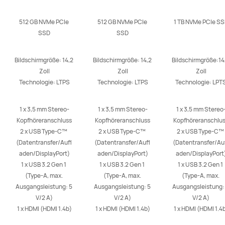
512 GB NVMe PCIe 
512 GB NVMe PCIe 
1 TB NVMe PCIe S
SSD
SSD
Bildschirmgröße: 14,2 
Bildschirmgröße: 14,2 
Bildschirmgröße:14,
Zoll

Zoll

Zoll

Technologie: LTPS
Technologie: LTPS
Technologie: LPT
1 x 3,5 mm Stereo-
1 x 3,5 mm Stereo-
1 x 3,5 mm Stereo
Kopfhöreranschluss

Kopfhöreranschluss

Kopfhöreranschlus
2 x USB Type-C™ 
2 x USB Type-C™ 
2 x USB Type-C™ 
(Datentransfer/Aufl 
(Datentransfer/Aufl 
(Datentransfer/Auf
aden/DisplayPort)

aden/DisplayPort)

aden/DisplayPort)
1 x USB 3.2 Gen 1 
1 x USB 3.2 Gen 1 
1 x USB 3.2 Gen 1 
(Type-A, max. 
(Type-A, max. 
(Type-A, max. 
Ausgangsleistung: 5 
Ausgangsleistung: 5 
Ausgangsleistung: 
V/2 A)

V/2 A)

V/2 A)

1 x HDMI (HDMI 1.4b)
1 x HDMI (HDMI 1.4b)
1 x HDMI (HDMI 1.4