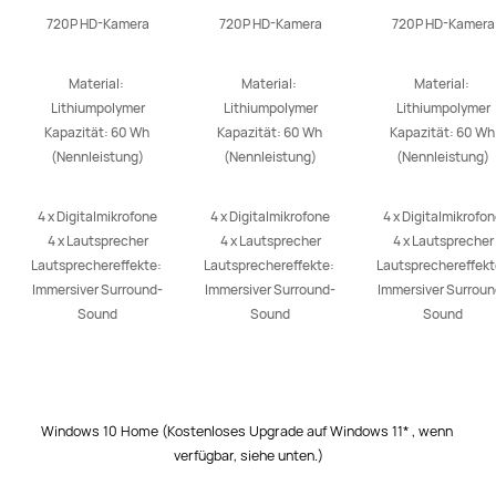
720P HD-Kamera
720P HD-Kamera
720P HD-Kamera
Material: 
Material: 
Material: 
Lithiumpolymer

Lithiumpolymer

Lithiumpolymer

Kapazität: 60 Wh 
Kapazität: 60 Wh 
Kapazität: 60 Wh 
(Nennleistung)
(Nennleistung)
(Nennleistung)
4 x Digitalmikrofone

4 x Digitalmikrofone

4 x Digitalmikrofon
4 x Lautsprecher

4 x Lautsprecher

4 x Lautsprecher

Lautsprechereffekte: 
Lautsprechereffekte: 
Lautsprechereffekte
Immersiver Surround-
Immersiver Surround-
Immersiver Surroun
Sound
Sound
Sound
Windows 10 Home (Kostenloses Upgrade auf Windows 11* , wenn 
verfügbar, siehe unten.)