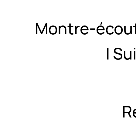
Montre-écoute
| Su
R