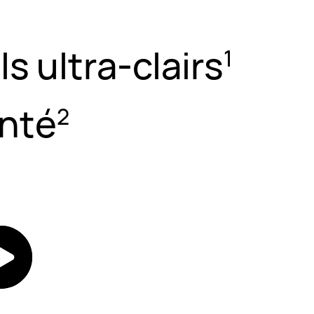
 ultra-clairs⁠
1
nté⁠
2