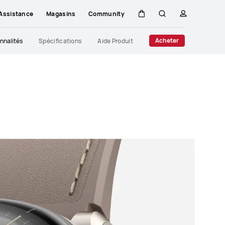
Assistance
Magasins
Community
Couvercle
Rechercher
profil
Close
Acheter
nnalités
Spécifications
Aide Produit