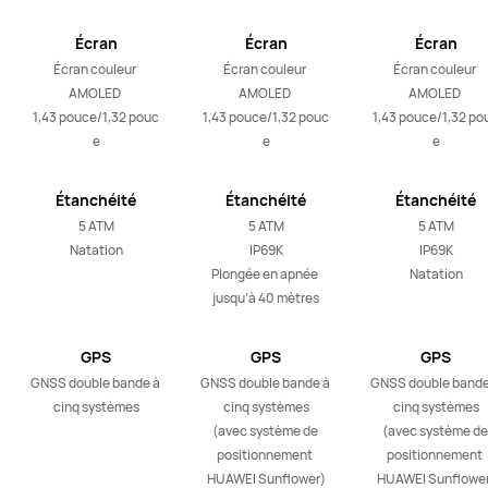
Écran
Écran
Écran
Écran couleur 
Écran couleur 
Écran couleur 
AMOLED 
AMOLED 
AMOLED 
1,43 pouce/1,32 pouc
1,43 pouce/1,32 pouc
1,43 pouce/1,32 po
e
e
e
Étanchéité
Étanchéité
Étanchéité
5 ATM

5 ATM

5 ATM

Natation
IP69K

IP69K

Plongée en apnée 
Natation
jusqu’à 40 mètres
GPS
GPS
GPS
GNSS double bande à 
GNSS double bande à 
GNSS double bande 
cinq systèmes
cinq systèmes

cinq systèmes

(avec système de 
(avec système de 
positionnement 
positionnement 
HUAWEI Sunflower)
HUAWEI Sunflowe