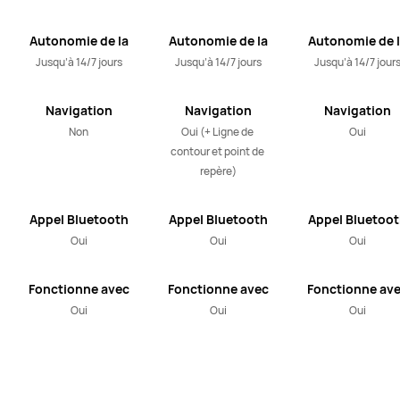
Autonomie de la
Autonomie de la
Autonomie de 
batterie
batterie
batterie
Jusqu’à 14/7 jours
Jusqu’à 14/7 jours
Jusqu’à 14/7 jour
Navigation
Navigation
Navigation
routière avec
routière avec
routière avec
Non
Oui (+ Ligne de 
Oui
carte hors ligne
carte hors ligne
carte hors lign
contour et point de 
repère)
Appel Bluetooth
Appel Bluetooth
Appel Bluetoo
Oui
Oui
Oui
Fonctionne avec
Fonctionne avec
Fonctionne av
les appareils iOS
les appareils iOS
les appareils i
Oui
Oui
Oui
et Android
et Android
et Android