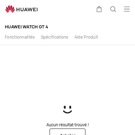
Acheter
Ouv
Couvercle
Recherc
HUAWEI
HUAWEI WATCH GT 4
WATCH
Fonctionnalités
Spécifications
Aide Produit
GT
4
-
HUAWEI
France
Aucun résultat trouvé !