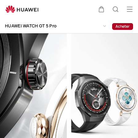
HUAWEI
WATCH
Ouv
Couvercle
Recherc
GT
le
Clo
5
HUAWEI WATCH GT 5 Pro
Acheter
me
Pro