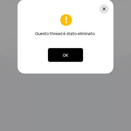
Questo thread è stato eliminato.
OK