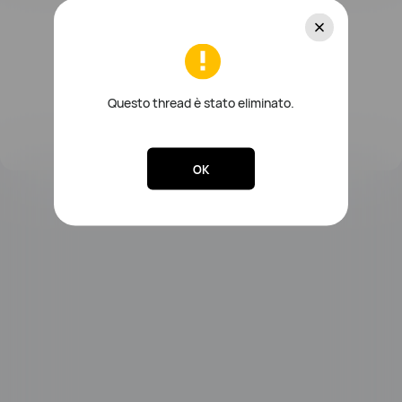
Questo thread è stato eliminato.
OK