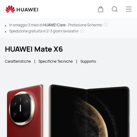
Apri
Carrello
Ricerca
In omaggio 3 mesi di
HUAWEI Care
- Protezione Schermo
Spedizione gratuita in 2-3 giorni lavorativi
HUAWEI Mate X6
Caratteristiche
Specifiche Tecniche
Supporto