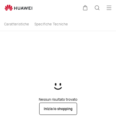
Acquista
Apri
Carrello
Ricerca
HUAWEI
Caratteristiche
Specifiche Tecniche
nova
12
SE
-
HUAWEI
Italia
Nessun risultato trovato
Inizia lo shopping