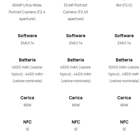
60MP Ultra-Wide 
32 MP Portrait 
8M (F2.0)
Portrait Camera (F2.4 
Camera (F2.45 
aperture)
aperture)
Software
Software
Software
EMUI 14
EMUI 14
EMUI 14
Batteria
Batteria
Batteria
4500 mAh (valore 
4500 mAh (valore 
5000 mAh (valore
tipico) , 4400 mAh 
tipico) , 4400 mAh 
tipico) , 4900 mAh
(valore nominale)
(valore nominale)
(valore nominale
Carica
Carica
Carica
66W
66W
66W
NFC
NFC
NFC
SÌ
SÌ
SÌ