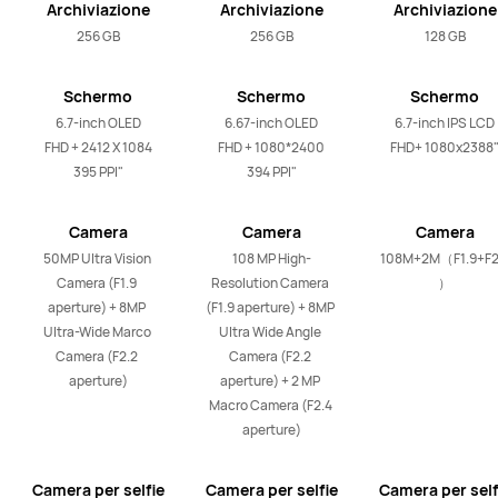
Archiviazione
Archiviazione
Archiviazione
256 GB
256 GB
128 GB
Schermo
Schermo
Schermo
6.7-inch OLED

6.67-inch OLED

6.7-inch IPS LCD

FHD + 2412 X 1084

FHD + 1080*2400

FHD+ 1080x2388
395 PPI"
394 PPI"
Camera
Camera
Camera
posteriore
posteriore
posteriore
50MP Ultra Vision 
108 MP High-
108M+2M（F1.9+F2
Camera (F1.9 
Resolution Camera 
）
aperture) + 8MP 
(F1.9 aperture) + 8MP 
Ultra-Wide Marco 
Ultra Wide Angle 
Camera (F2.2 
Camera (F2.2 
aperture)
aperture) + 2 MP 
Macro Camera (F2.4 
aperture)
Camera per selfie
Camera per selfie
Camera per self