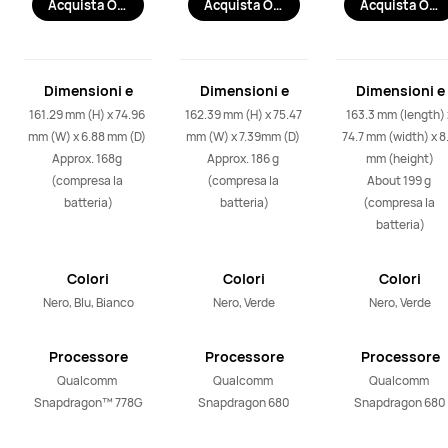
Acquista Ora
Acquista Ora
Acquista Ora
Dimensioni e
Dimensioni e
Dimensioni e
Peso
Peso
Peso
161.29 mm (H) x 74.96 
162.39 mm (H) x 75.47 
163.3 mm (length) x
mm (W) x 6.88 mm (D) 

mm (W) x 7.39mm (D) 

74.7 mm (width) x 8.
Approx. 168g 
Approx. 186 g 
mm (height)

(compresa la 
(compresa la 
About 199 g 
batteria)
batteria)
(compresa la 
batteria)
Colori
Colori
Colori
Nero, Blu, Bianco
Nero, Verde
Nero, Verde
Processore
Processore
Processore
Qualcomm 
Qualcomm 
Qualcomm 
Snapdragon™ 778G
Snapdragon 680
Snapdragon 680