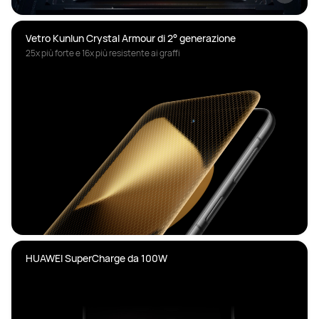
Vetro Kunlun Crystal Armour di 2° generazione
25x più forte e 16x più resistente ai graffi
HUAWEI SuperCharge da 100W