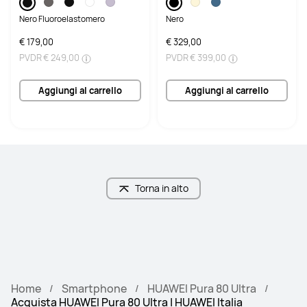
Nero Fluoroelastomero
Nero
Peso
Peso
€ 179,00
€ 329,00
233.5g
226g
PVDR
€ 249,00
PVDR
€ 399,00
Fotocamera principale
Fotocamera principale
Aggiungi al carrello
Aggiungi al carrello
Fotocamera Ultra Lighting da 50 MP 
Fotocamera Ultra Lighting popout 
da 1 pollice (apertura F1.6~F4.0, OIS)

da 50 MP (CMOS da 1 pollice, 
Fotocamera ultra-grandangolare 
apertura F1.6~F4.0, sensore shift 
da 40 MP (apertura F2.2)

OIS)

Fotocamera con teleobiettivo da 50 
Fotocamera ultra-grandangolare 
MP (3.7x Zoom ottico, F2.4, sensore 
da 40 MP (apertura F2.2)

shift OIS).

Fotocamera Ultra Lighting Macro 
Fotocamera con teleobiettivo da 
con teleobiettivo da 50 MP 
12.5 MP (9.4x Zoom ottico, F3.6, 
(apertura F2.1, OIS)
Torna in alto
sensore shift OIS).

Telecamera Ultra Chroma con 1,5 M 
canali spettrali.
Fotocamera frontale
Fotocamera frontale
Fotocamera da 13MP (Grandangolo, 
Fotocamera da 13MP (Grandangolo, 
F2.0, autofocus)
F2.4, autofocus)
Home
Smartphone
HUAWEI Pura 80 Ultra
Acquista HUAWEI Pura 80 Ultra | HUAWEI Italia
NFC
NFC