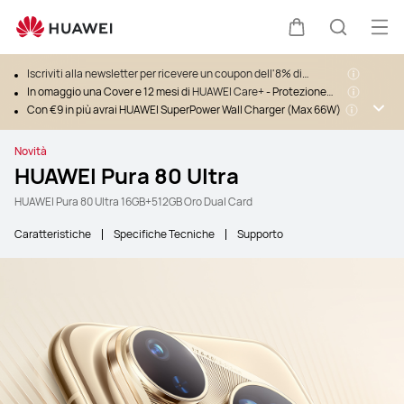
Apri
Carrello
Ricerca
Iscriviti alla newsletter per ricevere un coupon dell'8% di
sconto>
In omaggio una Cover e 12 mesi di
HUAWEI Care+
- Protezione
Schermo fino al 19.08
Con €9 in più avrai HUAWEI SuperPower Wall Charger (Max 66W)
Novità
HUAWEI Pura 80 Ultra
HUAWEI Pura 80 Ultra 16GB+512GB Oro Dual Card
Caratteristiche
Specifiche Tecniche
Supporto