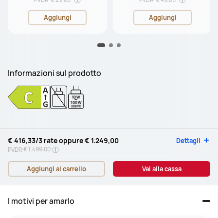
Aggiungi
Aggiungi
Informazioni sul prodotto
10W
-
100W
USB PD
€ 416,33
/3 rate oppure
€ 1.249,00
Dettagli
€ 1.499,00
PVDR
Aggiungi al carrello
Vai alla cassa
I motivi per amarlo