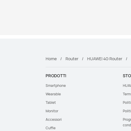
Home
Router
HUAWEI 4G Router
PRODOTTI
STO
Smartphone
HUAW
Wearable
Termi
Tablet
Polit
Monitor
Polit
Accessori
Prog
cond
Cuffie