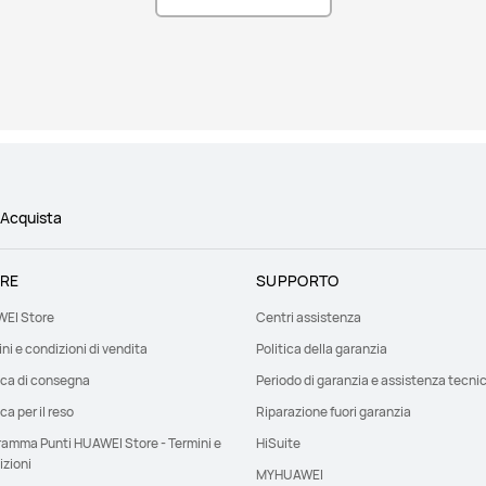
Acquista
RE
SUPPORTO
EI Store
Centri assistenza
ni e condizioni di vendita
Politica della garanzia
ica di consegna
Periodo di garanzia e assistenza tecni
ica per il reso
Riparazione fuori garanzia
ramma Punti HUAWEI Store - Termini e
HiSuite
izioni
MYHUAWEI