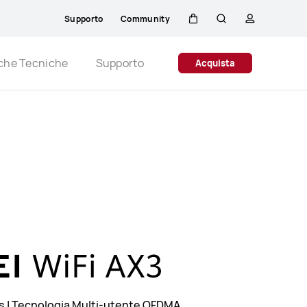
Supporto
Community
Carrello
Ricerca
profilo
Close
iche Tecniche
Supporto
Acquista
lus | Tecnologia Multi-utente OFDMA