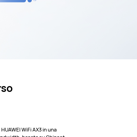
1,5
rso
 al HUAWEI WiFi AX3 in una