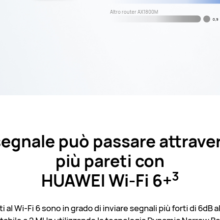
Altro router AX1800M
0,9
 segnale può passare attrave
più pareti con
3
HUAWEI Wi-Fi 6+
ti al Wi-Fi 6 sono in grado di inviare segnali più forti di 6dB