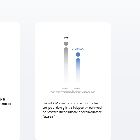
x/s
x*70%/s
Wi-Fi 5
Wi-Fi 6
Consumo energetico del dispositivo
Fi 6
Fino al 30% in meno di consumi: regola il
uando ci
tempo di risveglio tra i dispositivi connessi
per evitare di consumare energia durante
2
l'attesa.