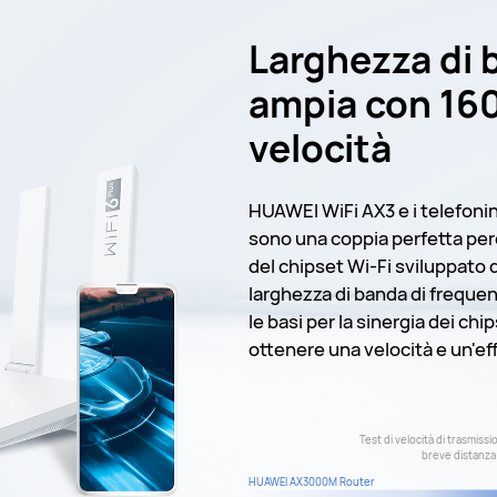
Larghezza di 
ampia con 160
velocità
HUAWEI WiFi AX3 e i telefonini
sono una coppia perfetta pe
del chipset Wi-Fi sviluppat
larghezza di banda di freque
le basi per la sinergia dei ch
ottenere una velocità e un'eff
Test di velocità di trasmissi
breve distanza
HUAWEI AX3000M Router