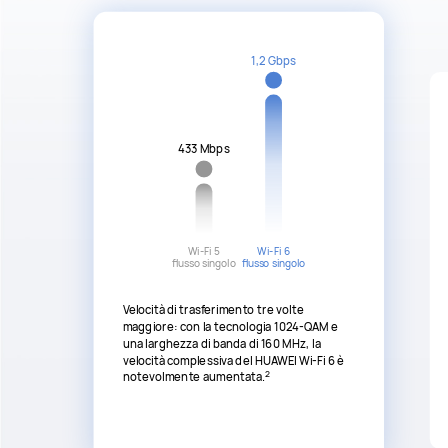
1,2 Gbps
433 Mbps
Wi-Fi 5
Wi-Fi 6
flusso singolo
flusso singolo
Velocità di trasferimento tre volte
maggiore: con la tecnologia 1024-QAM e
una larghezza di banda di 160 MHz, la
velocità complessiva del HUAWEI Wi-Fi 6 è
2
notevolmente aumentata.