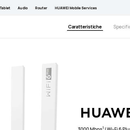
Tablet
Audio
Router
HUAWEI Mobile Services
Caratteristiche
Specif
1
3000 Mbps
| Wi-Fi 6 P