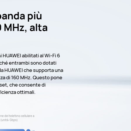
banda più
 MHz, alta
 HUAWEI abilitati al Wi-Fi 6
rché entrambi sono dotati
o da HUAWEI che supporta una
nza di 160 MHz. Questo pone
ipset, che consente di
icienza ottimali.
one del telefono cellulare a
 (unità: Gbps)