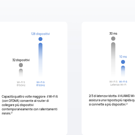
30 ms
128 dispositivi
10 ms
32 dispositivi
Wi-Fi 5
Wi-Fi 6
Wi-Fi 5
Wi-Fi 6
Latenza Wi-Fi
@5GHz
@5GHz
2/3 di latenza ridotta: il HUAWEI Wi-
Capacità quattro volte maggiore: il Wi-Fi 6
assicura una risposta più rapida q
(con OFDMA) consente al router di
2
si connette a più dispositivi.
collegare più dispositivi
contemporaneamente con rallentamenti
2
minimi.