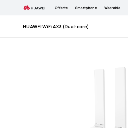
HUAWEI
Offerte
Smartphone
Wearable
WiFi
AX3
(Dual-
HUAWEI WiFi AX3 (Dual-core)
Core)