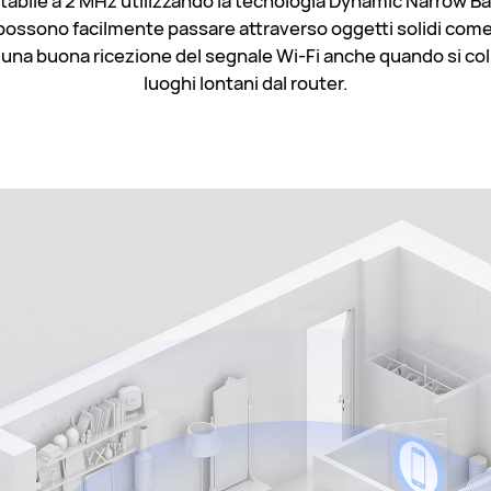
stabile a 2 MHz utilizzando la tecnologia Dynamic Narrow 
 possono facilmente passare attraverso oggetti solidi com
rà una buona ricezione del segnale Wi-Fi anche quando si col
luoghi lontani dal router.