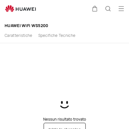
buy
Apri
Carrello
Ricerca
HUAWEI WiFi WS5200
Caratteristiche
Specifiche Tecniche
Nessun risultato trovato