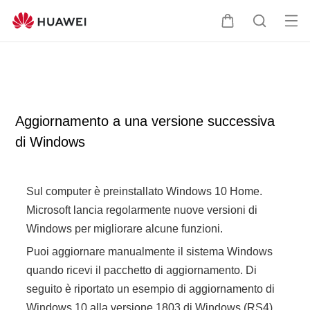
Ap
C
R
ri il
a
i
me
r
c
nu
r
e
e
r
l
c
Aggiornamento a una versione successiva
l
a
di Windows
o
Sul computer è preinstallato Windows 10 Home.
Microsoft lancia regolarmente nuove versioni di
Windows per migliorare alcune funzioni.
Puoi aggiornare manualmente il sistema Windows
quando ricevi il pacchetto di aggiornamento. Di
seguito è riportato un esempio di aggiornamento di
Windows 10 alla versione 1803 di Windows (RS4).