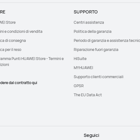
RE
SUPPORTO
EI Store
Centri assistenza
ni e condizioni di vendita
Politica della garanzia
ica di consegna
Periodo di garanzia e assistenza tecni
ica per il reso
Riparazione fuori garanzia
ramma Punti HUAWEI Store - Termini e
HiSuite
izioni
MYHUAWEI
Supporto clienti commerciali
dere dal contratto qui
GPSR
The EU Data Act
Seguici