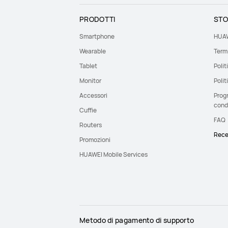
PRODOTTI
STO
Smartphone
HUAW
Wearable
Termi
Tablet
Polit
Monitor
Polit
Accessori
Prog
cond
Cuffie
FAQ
Routers
Rece
Promozioni
HUAWEI Mobile Services
Metodo di pagamento di supporto