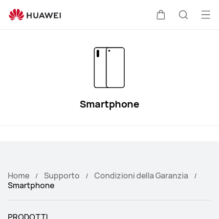
Condizioni
della
Apr
Carrello
Ricerca
Garanzia
il
HUAWEI
me
Smartphone
Home
Supporto
Condizioni della Garanzia
Smartphone
PRODOTTI