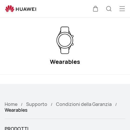
Condizioni
della
Apr
Carrello
Ricerca
Garanzia
il
HUAWEI
me
Wearables
Home
Supporto
Condizioni della Garanzia
Wearables
PRODOTTI